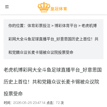
你的位置：
体育彩票投注
>
博彩体育平台
> 老虎机博
彩网大全斗鱼足球直播平台_好意思国历史上首位！共
和党籍众议长麦卡锡被众议院投票受命
老虎机博彩网大全斗鱼足球直播平台_好意思国
历史上首位！共和党籍众议长麦卡锡被众议院
投票受命
时间：2026-05-25 23:47:14
点击：72 次