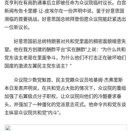
克亨利在有商酌通事后立即被任命为众议院临时议长。白宫
新闻布告卡里娜·让-皮埃尔在一份声明中说，鉴于好意思国
濒临的首要挑战，好意思国总统拜登但愿众议院能赶紧选出
一位新议长。
好意思国前总统特朗普对共和党里面的稠密面貌暗意失
望。他在我方创建的酬酢平台“实在酬酢”上说：“为什么共和
党东谈主老是在里面争斗，为什么他们不打击正在破坏咱们
国度的激进左翼民主党东谈主？”
众议院少数党魁首、民主党籍众议员哈基姆·杰弗里斯
本日发表声明说，在共和党占大批的情况下，众议院的重组
加强了右翼极点分子职权，让众议院向他们的冷酷要求垂
头，并强加了一种僵化的党派意志花式。他命令共和党东谈
主纵容众议院共和党“内斗”。