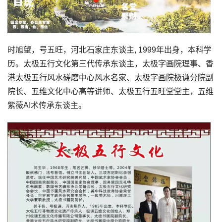
时旭望，号五旺，河北石家庄东谈主, 1999年出身，本科学
历。太极五行文化第三代传承东谈主，太极字画院理事、香
港太极五行风水磋磨中心风水名家、太极字画院极谦分院副
院长、五维文化中心高等讲师、太极五行五旺堂堂主，五维
紫薇AI术传承东谈主。