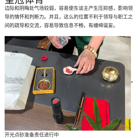
边际和阴晦处气场较弱，容易使东谈主产生压抑感，影响领
导的情怀和判断力。并且，这么的位置不利于领导与职工之
间的疏导和交流，容易导致信息不畅，有缠绵诞妄。
*
开光点砂准备责任进行中