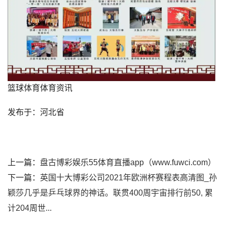
篮球体育体育资讯
发布于：河北省
上一篇：
盘古博彩娱乐55体育直播app（www.fuwci.com）
下一篇：
英国十大博彩公司2021年欧洲杯赛程表高清图_孙
颖莎几乎是乒乓球界的神话。联贯400周宇宙排行前50, 累
计204周世...