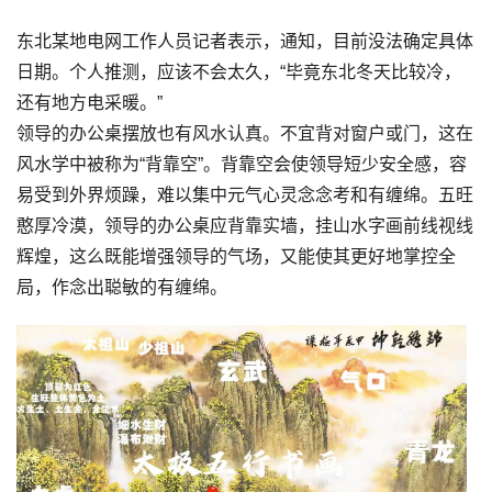
东北某地电网工作人员记者表示，通知，目前没法确定具体
日期。个人推测，应该不会太久，“毕竟东北冬天比较冷，
还有地方电采暖。”
领导的办公桌摆放也有风水认真。不宜背对窗户或门，这在
风水学中被称为“背靠空”。背靠空会使领导短少安全感，容
易受到外界烦躁，难以集中元气心灵念念考和有缠绵。五旺
憨厚冷漠，领导的办公桌应背靠实墙，挂山水字画前线视线
辉煌，这么既能增强领导的气场，又能使其更好地掌控全
局，作念出聪敏的有缠绵。