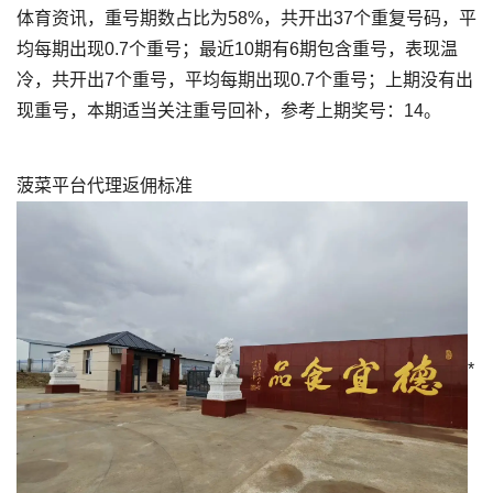
体育资讯，重号期数占比为58%，共开出37个重复号码，平
均每期出现0.7个重号；最近10期有6期包含重号，表现温
冷，共开出7个重号，平均每期出现0.7个重号；上期没有出
现重号，本期适当关注重号回补，参考上期奖号：14。
菠菜平台代理返佣标准
*