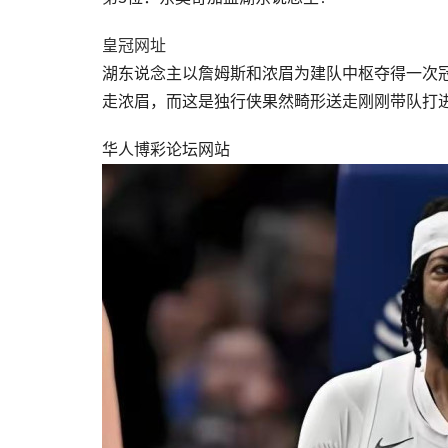
皇冠网址
湖东说念主以詹姆斯和浓眉为建队中枢夺得一次
走浓眉，而这是独行侠果然畸形送走刚刚带队打
华人博彩论坛网站