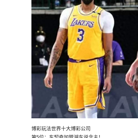
博彩玩法世界十大博彩公司
第5位：东契奇加盟湖东说念主！