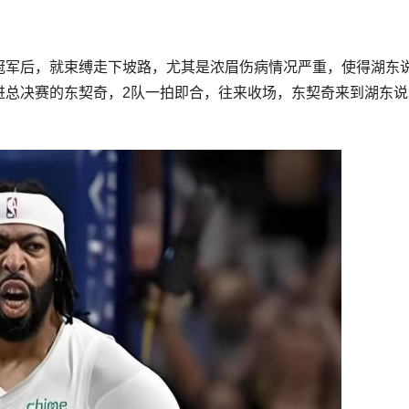
冠军后，就束缚走下坡路，尤其是浓眉伤病情况严重，使得湖东
进总决赛的东契奇，2队一拍即合，往来收场，东契奇来到湖东说