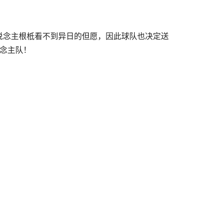
说念主根柢看不到异日的但愿，因此球队也决定送
念主队！