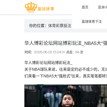
首页
亚洲
篮球体育下注
你的位置：
体育彩票投注
>
可靠体育平台投注
华人博彩论坛网站博彩玩法_NBA5大“强
时间：2026-06-03 13:24:31
点击：84 次
华人博彩论坛网站博彩玩法_
关于NBA球队来说，往来是定约必不成少的，
们来看一下NBA5大“强抢式”往来，真实笔笔都