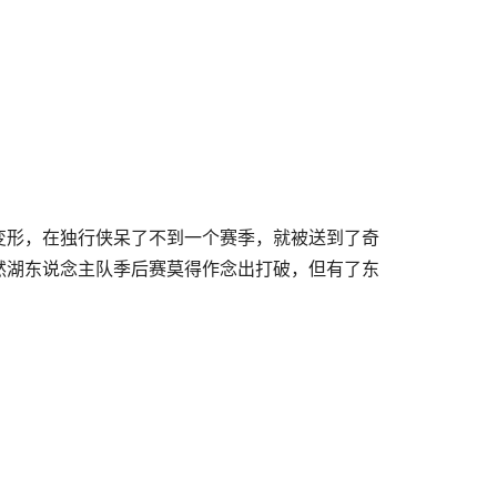
变形，在独行侠呆了不到一个赛季，就被送到了奇
然湖东说念主队季后赛莫得作念出打破，但有了东