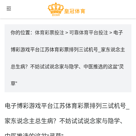
你的位置：
体育彩票投注
>
可靠体育平台投注
> 电子
博彩游戏平台江苏体育彩票排列三试机号_家东说念主
总生病？不妨试试说念家与隐学、中医推选的这盆“灵
草”
电子博彩游戏平台江苏体育彩票排列三试机号_
家东说念主总生病？不妨试试说念家与隐学、