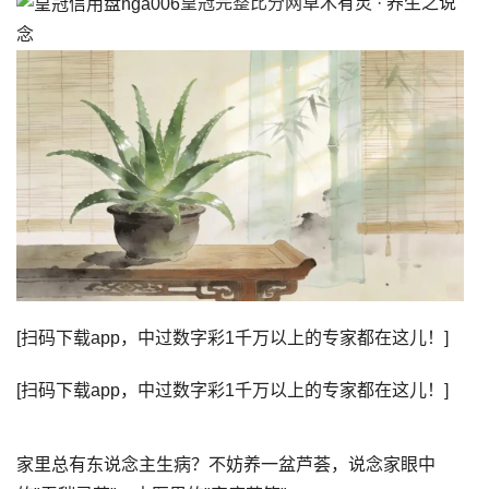
皇冠完整比分网
草木有灵 · 养生之说
念
[扫码下载app，中过数字彩1千万以上的专家都在这儿！]
[扫码下载app，中过数字彩1千万以上的专家都在这儿！]
家里总有东说念主生病？不妨养一盆芦荟，说念家眼中