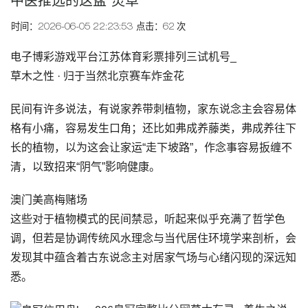
中医推选的这盆“灵草”
时间：2026-06-05 22:23:53
点击：62 次
电子博彩游戏平台江苏体育彩票排列三试机号_
草木之性 · 归于当然北京赛车炸金花
民间有许多说法，有说家养带刺植物，家东说念主会容易体
格有小痛，容易发生口角；还比如弗成养藤类，弗成养往下
长的植物，以为这会让家运“走下坡路”，作念事容易扳缠不
清，以致招来“阴气”影响健康。
澳门美高梅赌场
这些对于植物模式的民间禁忌，听起来似乎充满了哲学色
调，但若是协调传统风水理念与当代居住环境学来剖析，会
发现其中蕴含着古东说念主对居家气场与心绪闪现的深远知
悉。