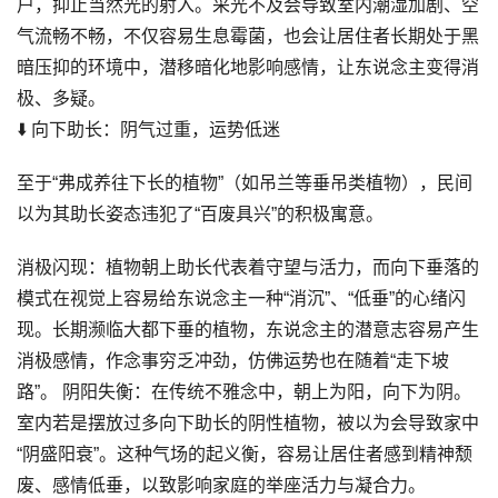
户，抑止当然光的射入。采光不及会导致室内潮湿加剧、空
气流畅不畅，不仅容易生息霉菌，也会让居住者长期处于黑
暗压抑的环境中，潜移暗化地影响感情，让东说念主变得消
极、多疑。
⬇️ 向下助长：阴气过重，运势低迷
至于“弗成养往下长的植物”（如吊兰等垂吊类植物），民间
以为其助长姿态违犯了“百废具兴”的积极寓意。
消极闪现：植物朝上助长代表着守望与活力，而向下垂落的
模式在视觉上容易给东说念主一种“消沉”、“低垂”的心绪闪
现。长期濒临大都下垂的植物，东说念主的潜意志容易产生
消极感情，作念事穷乏冲劲，仿佛运势也在随着“走下坡
路”。 阴阳失衡：在传统不雅念中，朝上为阳，向下为阴。
室内若是摆放过多向下助长的阴性植物，被以为会导致家中
“阴盛阳衰”。这种气场的起义衡，容易让居住者感到精神颓
废、感情低垂，以致影响家庭的举座活力与凝合力。