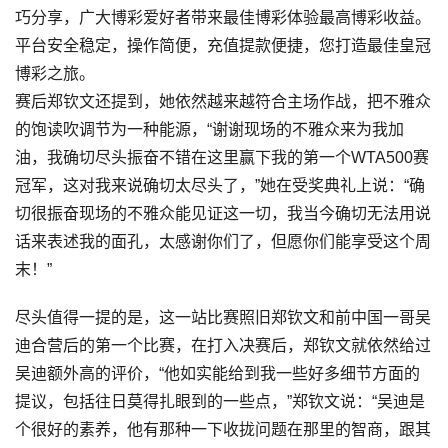
巧分享，广大博彩爱好者带来最佳博彩体验最高博彩收益。
平台安全稳定，操作简便，充值提款便捷，您打造最佳皇冠
博彩之旅。
赛后郑钦文还提到，她依然越来越符合主场作战，把不雅众
的饱读吹调节为一种能源，“谢谢现场的不雅众来为我加
油，我确切尽头振奋不错在这里赢下我的第一个WTA500赛
冠军，这对我来说确切太尽头了，”她在受奖典礼上说：“确
切很振奋现场的不雅众能见证这一切，我当今确切无法用说
话来表述我的面孔，太感谢你们了，但愿你们能享受这个周
末！”
尽头值得一提的是，这一站比赛照旧郑钦文和前中国一哥吴
迪合营后的第一个比赛，在打入决赛后，郑钦文就依然给过
吴迪额外高的评价，“他如实能给到我一些好多细节方面的
提议，包括往日莫得扎眼到的一些点，”郑钦文说：“吴迪是
个很好的素养，他有那种一下收拢问题在那里的智商，跟其