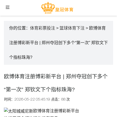
你的位置：
体育彩票投注
>
篮球体育下注
> 欧博体育
注册博彩新平台 | 郑州夺冠创下多个“第一次” 郑钦文下
个指标珠海?
欧博体育注册博彩新平台 | 郑州夺冠创下多个
“第一次” 郑钦文下个指标珠海?
时间：2026-05-22 05:45:19
点击：88 次
欧博体育注册博彩新平台