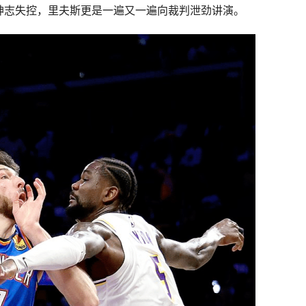
神志失控，里夫斯更是一遍又一遍向裁判泄劲讲演。