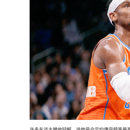
许多东谈主替他辩解，说他是全定约唐突频率最