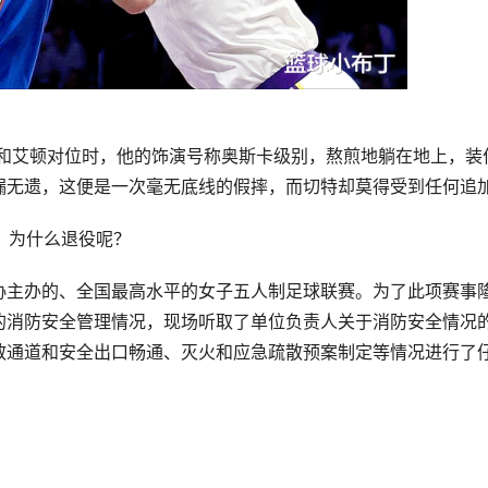
次和艾顿对位时，他的饰演号称奥斯卡级别，熬煎地躺在地上，装
漏无遗，这便是一次毫无底线的假摔，而切特却莫得受到任何追
，为什么退役呢？
协主办的、全国最高水平的女子五人制足球联赛。为了此项赛事
的消防安全管理情况，现场听取了单位负责人关于消防安全情况
散通道和安全出口畅通、灭火和应急疏散预案制定等情况进行了