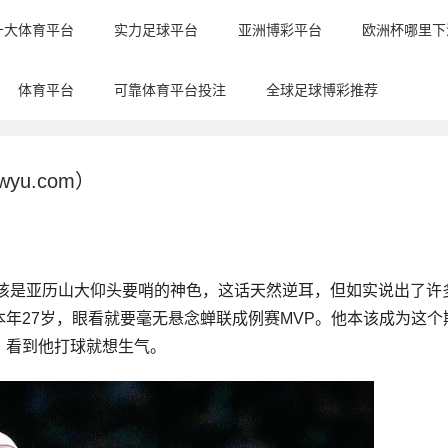
十大体育平台
实力足球平台
亚洲博彩平台
欧洲杯哪里下
体育平台
可靠体育平台投注
全球足球博彩推荐
彩财务好做吗so米体育平台（www.ciwyu.com）
yu.com）
）
go就该是亚历山大仰头要哨的神色，这话天然逆耳，但如实说出了
年27岁，眼看就要毫无悬念蝉联成例赛MVP。他本该成为这
，看到他打球就想生气。