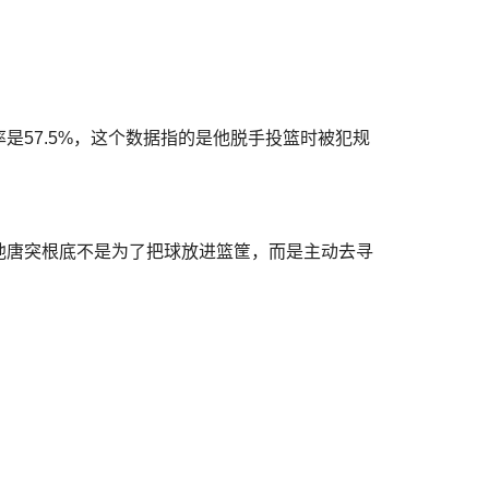
57.5%，这个数据指的是他脱手投篮时被犯规
他唐突根底不是为了把球放进篮筐，而是主动去寻