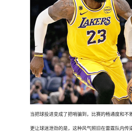
当把球投进变成了把哨骗到，比赛的畅通度和不
更让球迷泄劲的是，这种风气照旧在雷霆队内传