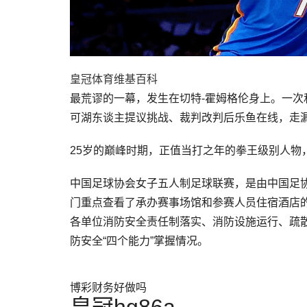
皇冠体育维基百科
最荒谬的一幕，发生在切特-霍姆格伦身上。一
可湖东谈主提议挑战、裁判改判后乐鱼在线，走
25岁的巅峰时期，正值当打之年的拳王级别人物
中国足球协会女子五人制足球联赛，是由中国足
门重点查看了承办赛事场馆和参赛人员住宿酒店
各单位消防安全责任制落实、消防设施运行、疏
防安全“四个能力”掌握情况。
博彩财务好做吗
皇冠hg86a