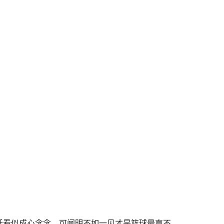
话看似成心念念，可闻明不如一见才是篮球最直不