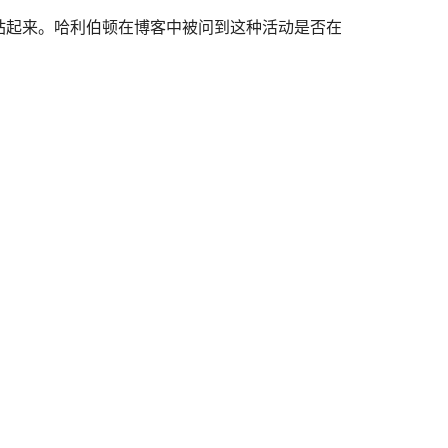
站起来。哈利伯顿在博客中被问到这种活动是否在