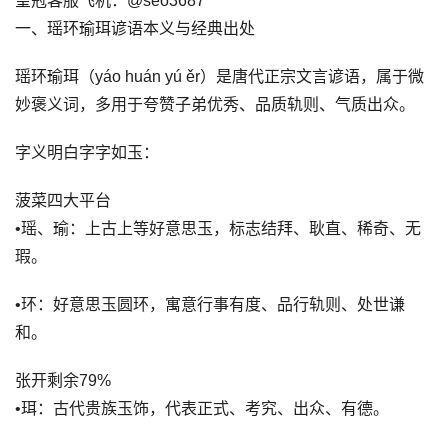
皇冠客服飞机：@seo3687
一、瑶环瑜珥谚语本义与经典出处
瑶环瑜珥（yáo huán yú ěr）是唐代正宗文言谚语，属于微
妙褒义词，多用于夸赞子弟优秀、品质轨则、气质出众。
字义明白字字如玉：
菠菜四大平台
•瑶、瑜：上古上等好意思玉，标志结拜、耿直、稀奇、无
瑕。
•环：好意思玉圆环，寓意行事有度、品行轨则、处世谦
和。
张开剩余79%
•珥：古代贵族玉饰，代表正式、考究、出众、有德。