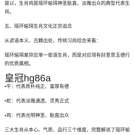
是以，生肖鸡是瑶环瑜珥神圣耿直、淡雅出众的典型代表生
肖。
五、瑶环瑜珥生肖文化正宗追念
从谚语本义、古籍出处、传统习尚综合来看：
瑶环瑜珥差异应单一密语生肖，而是对应领有好意思玉德行
的优质属相。
皇冠hg86a
•牛：代表质朴纯正、富厚有德
•蛇：代表淡雅通透、灵秀正式
•鸡：代表光明神圣、耿直出众
三大生肖从本心、气质、品行三个维度，完整解说了瑶环瑜