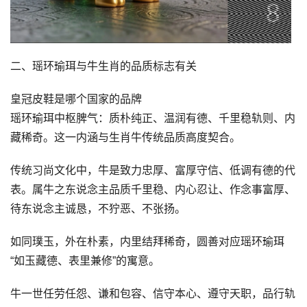
二、瑶环瑜珥与牛生肖的品质标志有关
皇冠皮鞋是哪个国家的品牌
瑶环瑜珥中枢脾气：质朴纯正、温润有德、千里稳轨则、内
藏稀奇。这一内涵与生肖牛传统品质高度契合。
传统习尚文化中，牛是致力忠厚、富厚守信、低调有德的代
表。属牛之东说念主品质千里稳、内心忍让、作念事富厚、
待东说念主诚恳，不狞恶、不张扬。
如同璞玉，外在朴素，内里结拜稀奇，圆善对应瑶环瑜珥
“如玉藏德、表里兼修”的寓意。
牛一世任劳任怨、谦和包容、信守本心、遵守天职，品行轨