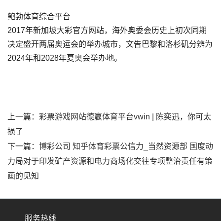
鲍勃体育综合平台
2017年新加坡大彩官方网站，海外奥委会历史上初次同期
决定盛开两届奥运会的举办城市，文告巴黎和洛杉矶分辨为
2024年和2028年夏奥会举办地。
上一篇：
彩票游戏网站德赢体育平台vwin | 陈奕迅，你可太
损了
下一篇：
博彩公司 知乎体育彩票公信力_当然资源部 国度动
力局对于印发矿产资源和电力商场化交往专项整治责任有策
画的见知
服务热线