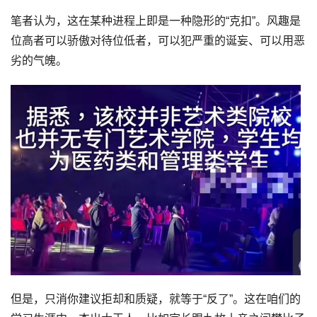
笔者认为，这在某种进程上即是一种隐形的“克扣”。风趣是
位高者可以骄傲对待位低者，可以犯严重的诞妄、可以用恶
劣的气魄。
但是，只消你建议拒却和质疑，就等于“反了”。这在咱们的