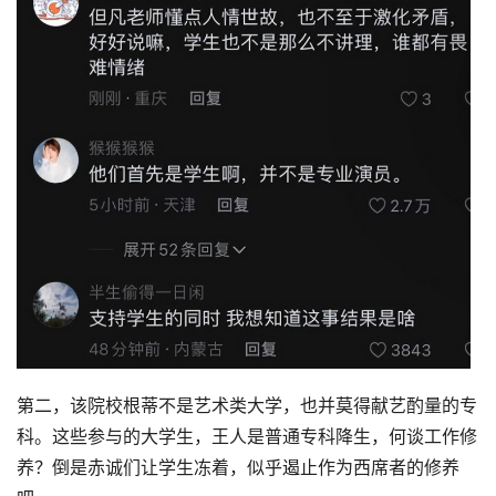
第二，该院校根蒂不是艺术类大学，也并莫得献艺酌量的专
科。这些参与的大学生，王人是普通专科降生，何谈工作修
养？倒是赤诚们让学生冻着，似乎遏止作为西席者的修养