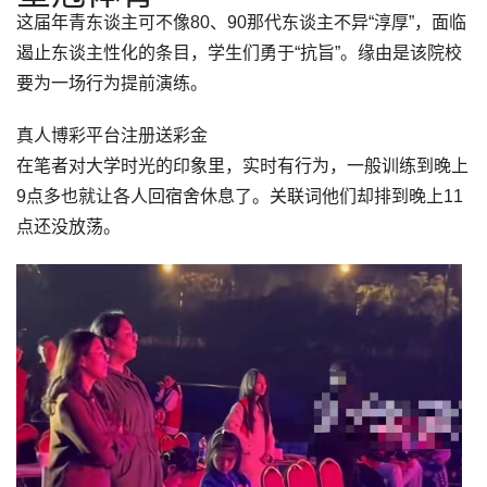
这届年青东谈主可不像80、90那代东谈主不异“淳厚”，面临
遏止东谈主性化的条目，学生们勇于“抗旨”。缘由是该院校
要为一场行为提前演练。
真人博彩平台注册送彩金
在笔者对大学时光的印象里，实时有行为，一般训练到晚上
9点多也就让各人回宿舍休息了。关联词他们却排到晚上11
点还没放荡。