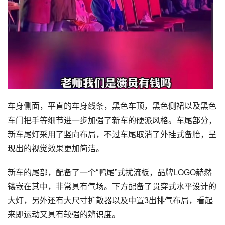
车身侧面，平直的车身线条，黑色车顶，黑色侧裙以及黑色
车门把手等细节进一步加强了新车的硬派风格。车尾部分，
新车尾灯采用了竖向布局，不过车尾取消了外挂式备胎，呈
现出的视觉效果更加简洁。
新车的尾部，配备了一个“鸭尾”式扰流板，品牌LOGO赫然
镶嵌在其中，非常具有气场。下方配备了贯穿式水平设计的
大灯，另外还有大尺寸扩散器以及中置3出排气布局，看起
来即运动又具有较强的辨识度。