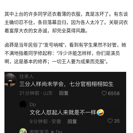
其中上台的许多同学还衣着薄的衣服，真是冻坏了。有东谈
主确切忍不住，条目落幕且归，因为各人太冷了。关联词衣
着富厚大衣的女赤诚，却完全莫得风趣。
卤莽是当年民俗了“发号呐喊”，看到有学生果然不好管，她
不满地指着同学修起称：“冷少许能怎样样，你们是演员
啊，这是基本的修养；一切王人要为成果而克服”。