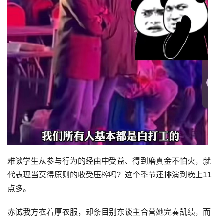
难谈学生从参与行为的经由中受益、得到磨真金不怕火，就
代表理当莫得原则的收受压榨吗？这个季节还排演到晚上11
点多。
赤诚我方衣着厚衣服，却条目别东谈主合营她完奏凯绩，而