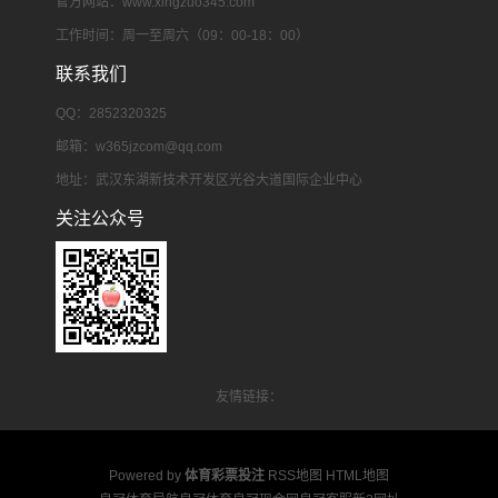
官方网站：www.xingzuo345.com
工作时间：周一至周六（09：00-18：00）
联系我们
QQ：2852320325
邮箱：
w365jzcom@qq.com
地址：武汉东湖新技术开发区光谷大道国际企业中心
关注公众号
友情链接：
Powered by
体育彩票投注
RSS地图
HTML地图