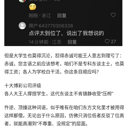
但是大学生也莫得沉沦，怼得赤诚可能王人意志到理亏了：
赤诚，您言语之前应该想考，咱们不是专科东谈主士，也莫
得工资；各人为学校白干活，你这条目顺应吗？
十大博彩公司评级
各人大王人撑捏学生，这代东谈主不肯镇静收受“压榨”
忤逆、顶撞这种词语，似乎唯有在咱们东方文化里才被用得
这样鄙俚。无论出于什么原因，仿佛只消位低者反驳了位高
者，就能高潮到“不尊重、没规定”的层面。