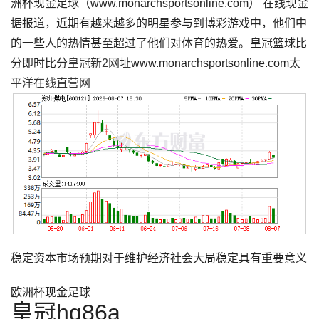
洲杯现金足球（www.monarchsportsonline.com）
在线现金
据报道，近期有越来越多的明星参与到博彩游戏中，他们中
的一些人的热情甚至超过了他们对体育的热爱。皇冠篮球比
分即时比分
皇冠新2网址
www.monarchsportsonline.com
太
平洋在线直营网
稳定资本市场预期对于维护经济社会大局稳定具有重要意义
欧洲杯现金足球
皇冠hg86a