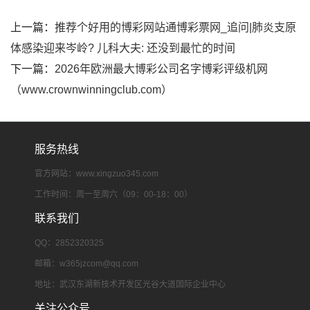
上一篇：
推荐个好用的博彩网站通博彩票网_追问|肺炎支原
体感染迎来岑岭? 儿科大夫: 还没到最忙的时间
下一篇：
2026年欧洲最大博彩公司名字博彩评级机网
（www.crownwinningclub.com）
服务热线
官方网站：www.xingzuo345.com
工作时间：周一至周六（09：00-18：00）
联系我们
QQ：2852320325
邮箱：
w365jzcom@qq.com
地址：武汉东湖新技术开发区光谷大道国际企业中心
关注公众号