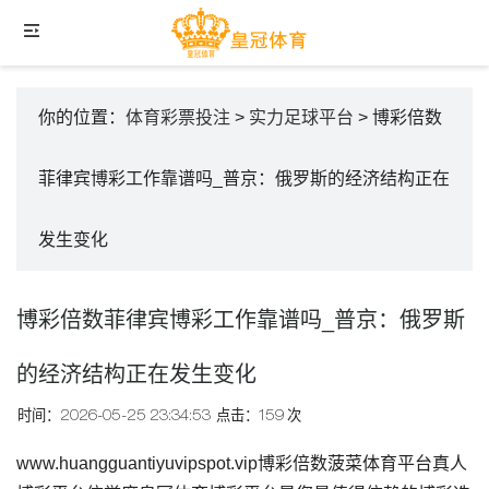
你的位置：
体育彩票投注
>
实力足球平台
> 博彩倍数
菲律宾博彩工作靠谱吗_普京：俄罗斯的经济结构正在
发生变化
博彩倍数菲律宾博彩工作靠谱吗_普京：俄罗斯
的经济结构正在发生变化
时间：2026-05-25 23:34:53
点击：159 次
www.huangguantiyuvipspot.vip博彩倍数菠菜体育平台真人