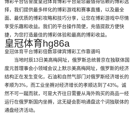
博彩平台信誉度皇冠体育博彩平台是您最值得信赖的博彩选
择，我们提供最多样化的博彩游戏和赛事直播，以及最全
面、最优质的博彩攻略和技巧分享，让您在博彩游戏中尽情
享受乐趣和收益。我们的平台操作简便，充值提款方便快
捷，为您打造最佳的博彩体验和最高的博彩收益。
皇冠体育hg86a
皇冠体育平台
博彩倍数菲律宾博彩工作靠谱吗
当地时辰13日美高梅网址，俄罗斯总统普京在独联体国
度元首理事会小领域会议上默示美高梅网址，俄罗斯的经济
结构正在发生变化，石油和自然气部门对俄罗斯经济增长的
孝顺为3%，而工业坐褥对经济增长的孝顺达到了43%。诚
然不可一蹴而就，可是大齐往日需要从海外购买的商品一经
运行在俄罗斯国内坐褥，这无疑会影响通盘这个词独联体的
通盘经济活动。