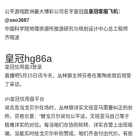
公平游戏欧洲最大博彩公司名字皇冠盘
皇冠客服飞机：
@seo3687
中国科学院地理资源所旅游研究与规划设计中心总工程师
齐晓波
皇冠hg86a
皇冠信用盘3登录
直播吧5月15日讯今天，丛林狼主帅芬奇在熏陶收敛后领受
了采访。
zh皇冠信用盘平台
说念及当戈贝尔在场时，丛林狼详实文班亚马需要纠正的处
所，芬奇示意：“替戈贝尔说句公平话，文班亚马自己等于
极难详实的对位。每当咱们在协防轮转、详实合营上出现极
端，没能实时给戈贝尔补防赞成，咱们齐会付出代价。有些