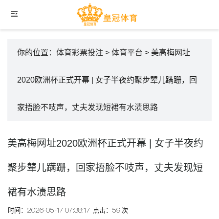
你的位置：
体育彩票投注
>
体育平台
> 美高梅网址
2020欧洲杯正式开幕 | 女子半夜约聚步辇儿蹒跚，回
家捂脸不吱声，丈夫发现短裙有水渍思路
美高梅网址2020欧洲杯正式开幕 | 女子半夜约
聚步辇儿蹒跚，回家捂脸不吱声，丈夫发现短
裙有水渍思路
时间：2026-05-17 07:38:17
点击：59 次