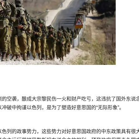
烈的空袭，酿成大宗黎民伤一火和财产吃亏，这违抗了国外东说
冲破中拘谨以色列，是为了塑造好意思国的“无际形象”。
以色列的政事势力，这些势力对好意思国政府的中东政策具有很