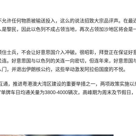
不允许任何物质被输送投入，这么的说法招致大宗品评声。在最
是黎民，因此以色列不成占领当地，再次占领加沙地区将会是一
顶住士兵，不会让好意思国介入冲破。很昭彰，拜登正在保证好
关连。好意思国与以色列的关连一向密切，但连年来，好意思国
人门，并退出伊朗核公约，这些举动激发阿拉伯国度的不悦。
联互通，推进粤港澳大湾区建设的重要举措之一，两项政策实施以
”单牌车日均通关量为3800-4000辆次，高峰期为周末及节假日