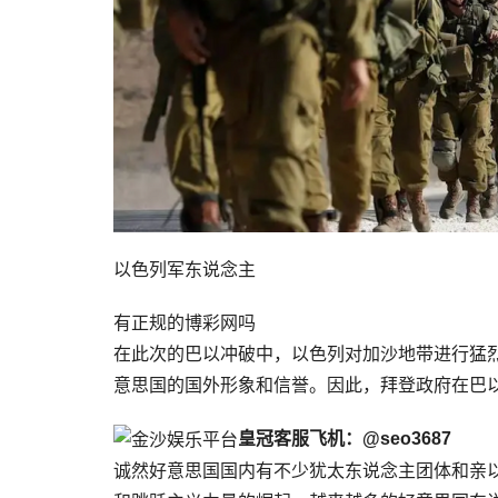
以色列军东说念主
有正规的博彩网吗
在此次的巴以冲破中，以色列对加沙地带进行猛
意思国的国外形象和信誉。因此，拜登政府在巴以
皇冠客服飞机：@seo3687
诚然好意思国国内有不少犹太东说念主团体和亲