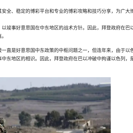
其安全、稳定的博彩平台和专业的博彩攻略和技巧分享，为广大
，以竣事好意思国在中东地区的战术方针。因此，拜登政府在巴
连。
破一直是好意思国中东政策的中枢问题之一，但连年来，由于以
事中东地区的相识。因此，拜登政府在巴以冲破中拘谨以色列，是