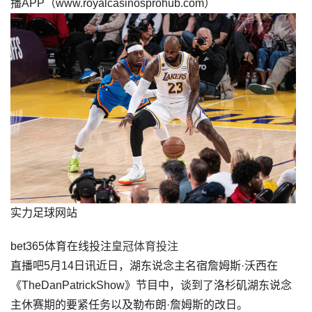
播APP（www.royalcasinosprohub.com）
实力足球网站
bet365体育在线投注
皇冠体育投注
直播吧5月14日讯近日，湖东说念主名宿詹姆斯·沃西在
《TheDanPatrickShow》节目中，谈到了洛杉矶湖东说念
主休赛期的要紧任务以及勒布朗·詹姆斯的改日。