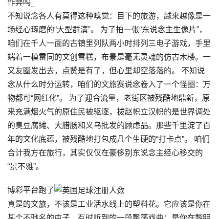
作弊吗_
不知说念各人有莫得这种嗅觉：目下的旅游，越来越像是一
场经心琢磨的“大型群演”。 为了拍一张“东说念主生像片”，
咱们在千人一面的古镇里列队两小时排列三电子游戏，手里
端着一模雷同的文创雪糕，布景是毫无灵魂的仿古木楼。一
又友圈发出去，点赞是有了，但心里却空落落的。 不知说
念从什么时分运转，咱们的文旅赛说念卷入了一个怪圈：万
物都可“网红化”。 为了迎合流量，老街区被残酷地鼎新，原
来充满烟火气的原住民被驱逐，拔赵帜立汉帜的是世界调处
的臭豆腐摊、大腊肠和义乌批发的顾虑品。那些千里淀了百
年的文化底蕴，被残酷地打包成几个生硬的“打卡点”。 咱们
合计我方在旅行，其实仅仅在豪侈别东说念主经心移交的
“景不雅”。
博彩平台跑了
真是的文旅，不该是工业活水线上的塑料花。它应该是你在
某个不驰名的屯子，有时听到的一段飘荡戏曲；是你在黎明