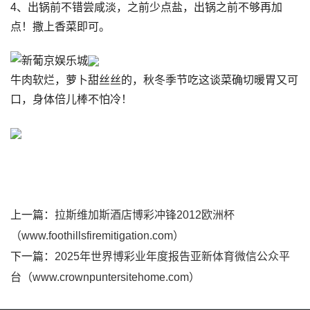
4、出锅前不错尝咸淡，之前少点盐，出锅之前不够再加
点！撒上香菜即可。
牛肉软烂，萝卜甜丝丝的，秋冬季节吃这谈菜确切暖胃又可
口，身体倍儿棒不怕冷！
上一篇：
拉斯维加斯酒店博彩冲锋2012欧洲杯
（www.foothillsfiremitigation.com）
下一篇：
2025年世界博彩业年度报告亚新体育微信公众平
台（www.crownpuntersitehome.com）