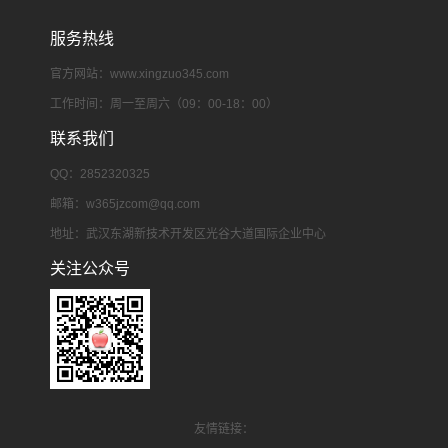
服务热线
官方网站：www.xingzuo345.com
工作时间：周一至周六（09：00-18：00）
联系我们
QQ：2852320325
邮箱：
w365jzcom@qq.com
地址：武汉东湖新技术开发区光谷大道国际企业中心
关注公众号
友情链接：