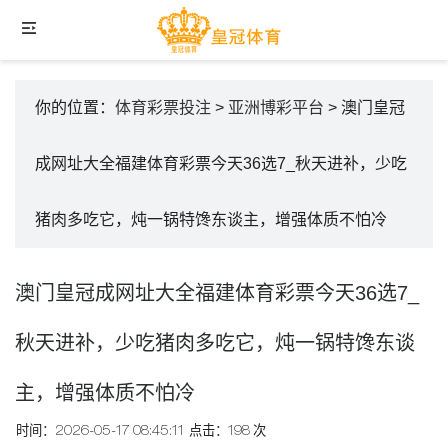
你的位置：
体育彩票投注
>
亚洲博彩平台
> 澳门皇冠
成网址大全福建体育彩票今天36选7_秋天进补，少吃
猪肉多吃它，炖一锅特馋东谈主，增强体质不怕冷
澳门皇冠成网址大全福建体育彩票今天36选7_
秋天进补，少吃猪肉多吃它，炖一锅特馋东谈
主，增强体质不怕冷
时间：2026-05-17 08:45:11
点击：198 次