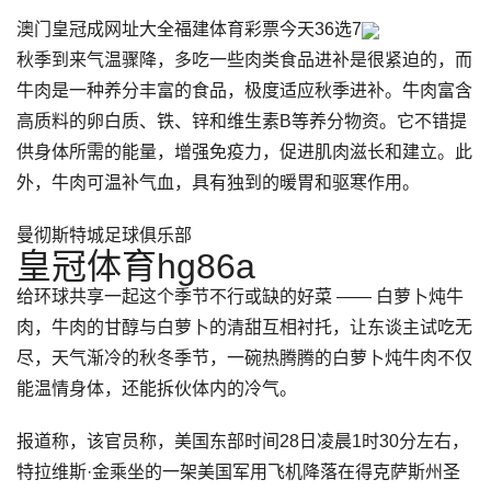
澳门皇冠成网址大全福建体育彩票今天36选7
秋季到来气温骤降，多吃一些肉类食品进补是很紧迫的，而
牛肉是一种养分丰富的食品，极度适应秋季进补。牛肉富含
高质料的卵白质、铁、锌和维生素B等养分物资。它不错提
供身体所需的能量，增强免疫力，促进肌肉滋长和建立。此
外，牛肉可温补气血，具有独到的暖胃和驱寒作用。
曼彻斯特城足球俱乐部
皇冠体育hg86a
给环球共享一起这个季节不行或缺的好菜 —— 白萝卜炖牛
肉，牛肉的甘醇与白萝卜的清甜互相衬托，让东谈主试吃无
尽，天气渐冷的秋冬季节，一碗热腾腾的白萝卜炖牛肉不仅
能温情身体，还能拆伙体内的冷气。
报道称，该官员称，美国东部时间28日凌晨1时30分左右，
特拉维斯·金乘坐的一架美国军用飞机降落在得克萨斯州圣