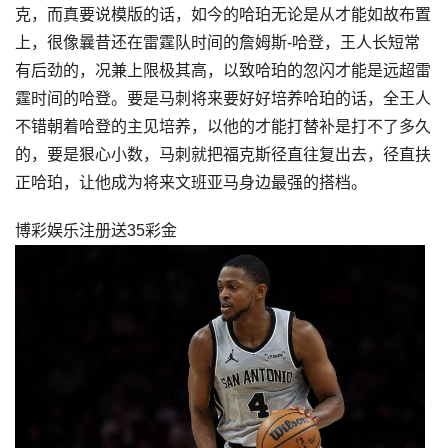
克，而真要说模版的话，如今的哈珀无论是从才能如故布置
上，很像曩昔还在雷霆队时间的詹姆斯-哈登，王人长短常
有后劲的，况兼上限极其高，以致哈珀的忽闪才能是远超雷
霆时间的哈登。要是马刺将来要好好培养哈珀的话，全王人
不错朝着哈登的主见培养，以他的才能打替补是打不了多久
的，要是狠心小数，马刺就把福克斯径直往复出去，径直扶
正哈珀，让他成为将来文班亚马身边最强的搭档。
博彩娱乐注册送35彩金