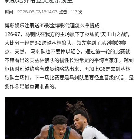
刺欲培养哈登交班东谈主
时间：2026-06-03 15:14:03
点击：113 次
博彩娱乐注册送35彩金博彩代理怎么拿提成_
126-97，马刺队在我方的主场赢下了枢纽的“天王山之战”，
大比分一经是3-2跨越丛林狼队，领先拿到了系列赛的赛
点。天然， 马刺队也不要掉以轻心，通过第一轮的比赛就
不错看出这支丛林狼队的韧性长短常足的平博百家乐，越到
枢纽时刻越约略有球员约略站出来，再加上G6是去到丛林
狼队主场打，下一场比赛要是马刺队思要径直晋级的话，是
要作念足最重荷准备的。