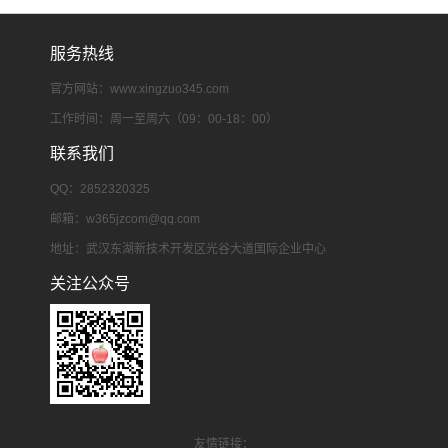
服务热线
官方网站：www.xingzuo345.com
工作时间：周一至周六（09：00-18：00）
联系我们
QQ：2852320325
邮箱：
w365jzcom@qq.com
地址：武汉东湖新技术开发区光谷大道国际企业中心
关注公众号
友情链接：