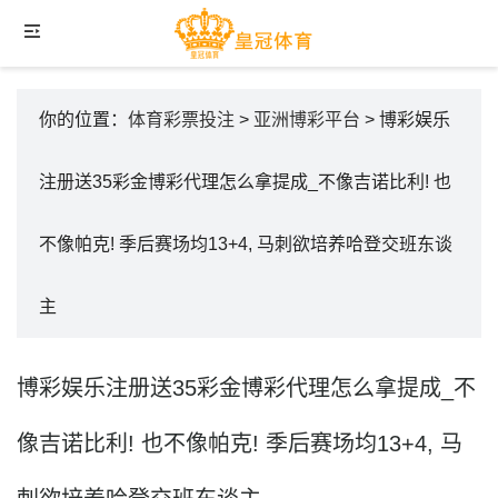
你的位置：
体育彩票投注
>
亚洲博彩平台
> 博彩娱乐
注册送35彩金博彩代理怎么拿提成_不像吉诺比利! 也
不像帕克! 季后赛场均13+4, 马刺欲培养哈登交班东谈
主
博彩娱乐注册送35彩金博彩代理怎么拿提成_不
像吉诺比利! 也不像帕克! 季后赛场均13+4, 马