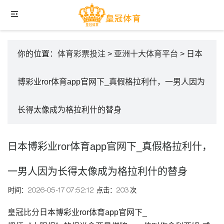
你的位置：
体育彩票投注
>
亚洲十大体育平台
> 日本
博彩业ror体育app官网下_真假格拉利什，一男人因为
长得太像成为格拉利什的替身
日本博彩业ror体育app官网下_真假格拉利什，
一男人因为长得太像成为格拉利什的替身
时间：2026-05-17 07:52:12
点击：203 次
皇冠比分
日本博彩业ror体育app官网下_