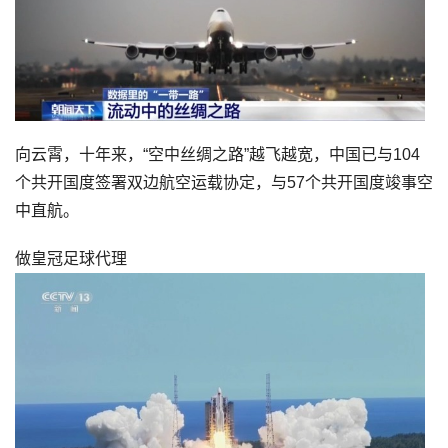
向云霄，十年来，“空中丝绸之路”越飞越宽，中国已与104
个共开国度签署双边航空运载协定，与57个共开国度竣事空
中直航。
做皇冠足球代理