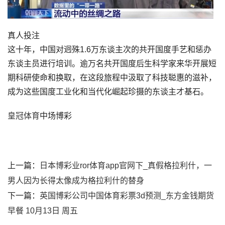
真人投注
这十年，中国对迥殊1.6万东谈主次的共开国度手艺和惩办
东谈主员进行培训。逾万名共开国度后生科学家来华开展短
期科研使命和换取，在这段旅程中汲取了科技聪惠的滋补，
成为这些国度工业化和当代化崛起珍摄的东谈主才基石。
皇冠体育
中场博彩
上一篇：
日本博彩业ror体育app官网下_真假格拉利什，一
男人因为长得太像成为格拉利什的替身
下一篇：
英国博彩公司中国体育彩票3d预测_东方金钱期货
早餐 10月13日 周五