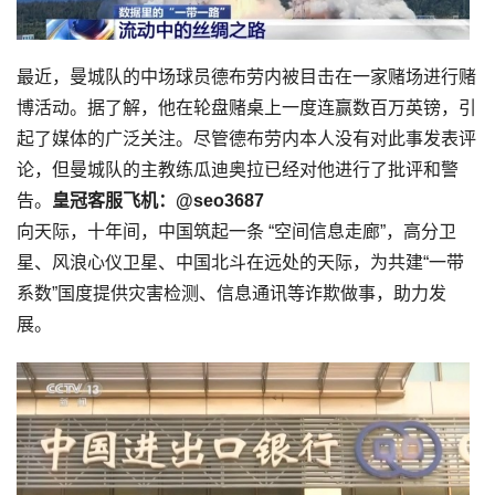
最近，曼城队的中场球员德布劳内被目击在一家赌场进行赌
博活动。据了解，他在轮盘赌桌上一度连赢数百万英镑，引
起了媒体的广泛关注。尽管德布劳内本人没有对此事发表评
论，但曼城队的主教练瓜迪奥拉已经对他进行了批评和警
告。
皇冠客服飞机：@seo3687
向天际，十年间，中国筑起一条 “空间信息走廊”，高分卫
星、风浪心仪卫星、中国北斗在远处的天际，为共建“一带
系数”国度提供灾害检测、信息通讯等诈欺做事，助力发
展。