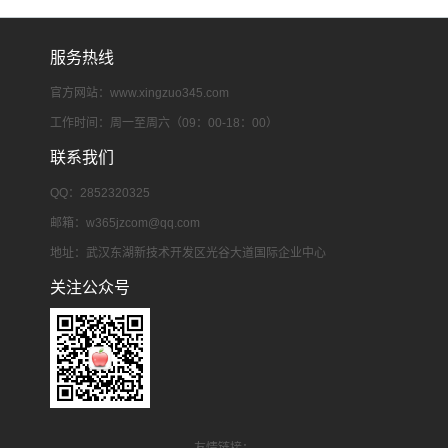
服务热线
官方网站：www.xingzuo345.com
工作时间：周一至周六（09：00-18：00）
联系我们
QQ：2852320325
邮箱：
w365jzcom@qq.com
地址：武汉东湖新技术开发区光谷大道国际企业中心
关注公众号