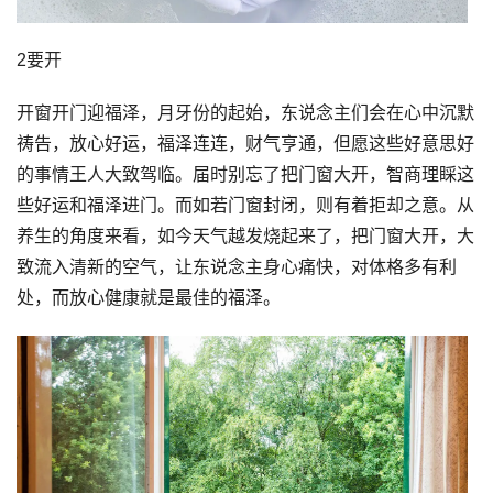
2要开
开窗开门迎福泽，月牙份的起始，东说念主们会在心中沉默
祷告，放心好运，福泽连连，财气亨通，但愿这些好意思好
的事情王人大致驾临。届时别忘了把门窗大开，智商理睬这
些好运和福泽进门。而如若门窗封闭，则有着拒却之意。从
养生的角度来看，如今天气越发烧起来了，把门窗大开，大
致流入清新的空气，让东说念主身心痛快，对体格多有利
处，而放心健康就是最佳的福泽。