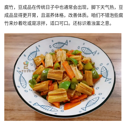
腐竹，豆成品在传统日子中也通常会出现，脚下天气热，豆
成品显得更开胃，且滋养体格，改善体质。咱们不错泡些腐
竹来炒着吃或是凉拌，适口可口。还标识着浊富之意。