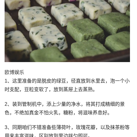
欧博娱乐
1、这里准备的是脱皮的绿豆，径直放到水里去，泡一个小
时支配，豆粒变软了，放到蒸屉上去蒸熟。
2、装到管制机中，添上少量的净水，将其打成精细的景
色，不绝加真金不怕火乳，糖粉，将滋味养息好。
3、同期咱们不错准备些薄荷叶，玫瑰花瓣，以及抹茶粉等
用来丰富滋味，区别放到里边拌匀即可。