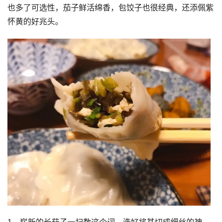
也多了可选性，茄子鲜活绵香，包饺子也很经典，还添佩紫
怀黄的好兆头。