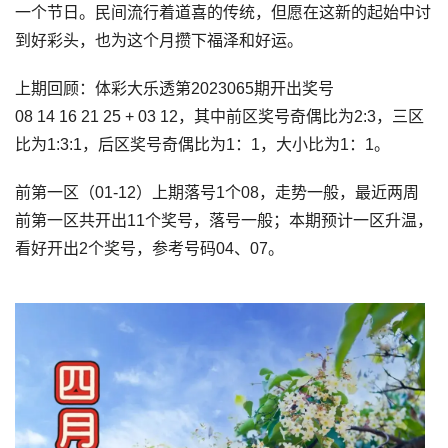
一个节日。民间流行着道喜的传统，但愿在这新的起始中讨
到好彩头，也为这个月攒下福泽和好运。
上期回顾：体彩大乐透第2023065期开出奖号
08 14 16 21 25 + 03 12，其中前区奖号奇偶比为2:3，三区
比为1:3:1，后区奖号奇偶比为1：1，大小比为1：1。
前第一区（01-12）上期落号1个08，走势一般，最近两周
前第一区共开出11个奖号，落号一般；本期预计一区升温，
看好开出2个奖号，参考号码04、07。