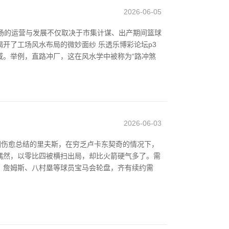
2026-06-05
的今天，工场的运营与发展不仅取决于市集计谋、出产期间篮球
开了工场风水布局的微妙面纱 乐透乐博彩论坛p3
域。举例，直路冲厂，这在风水学中被称为“路冲煞
2026-06-03
斯，迎回伤愈总结的里夫斯，在穷乏卢卡东契奇的情况下，
偶然，以零比四被横扫出局，却比火箭硬气多了。需
、詹姆斯、八村塁等球员宝马会轮盘，齐有续约需