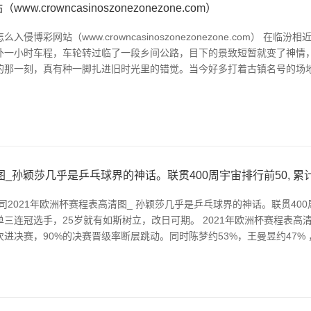
owncasinoszonezonezone.com）
彩网站（www.crowncasinoszonezonezone.com） 
外一小时车程，车轮转过临了一段乡间公路，目下的景致短暂就变了神情
的那一刻，真有种一脚扎进旧时光里的错觉。当今好多打着古镇名号的场
孙颖莎几乎是乒乓球界的神话。联贯400周宇宙排行前50, 累计20
2021年欧洲杯赛程表高清图_ 孙颖莎几乎是乒乓球界的神话。联贯400周
冠选手，25岁就有如斯树立，改日可期。 2021年欧洲杯赛程表高清图 皇冠
次进决赛，90%的决赛晋级率断层跳动。同时陈梦约53%，王曼昱约47%