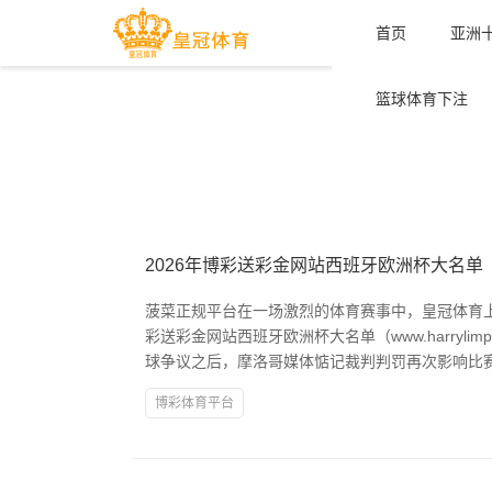
首页
亚洲
篮球体育下注
2026年博彩送彩金网站西班牙欧洲杯大名单（www.ha
菠菜正规平台在一场激烈的体育赛事中，皇冠体育上的
彩送彩金网站西班牙欧洲杯大名单（www.harrylim
球争议之后，摩洛哥媒体惦记裁判判罚再次影响比赛的
博彩体育平台