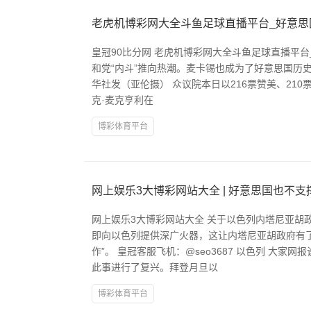
老虎机博彩网大全斗鱼足球直播平台_好意
皇冠90比分网 老虎机博彩网大全斗鱼足球直播平
和党“内斗”推向热潮。麦卡锡也成为了好意思国历
华社发（亚伦摄） 众议院本日以216票赞美、2
克·麦克亨利在
博彩体育平台
网上娱乐3大博彩网站大全 | 好意思国也不支
网上娱乐3大博彩网站大全 关于以色列内塔尼亚
即向以色列提供深广火器，这让内塔尼亚胡政府有
作”。 皇冠客服飞机：@seo3687 以色列 
此事进行了复兴。拜登月旦以
博彩体育平台