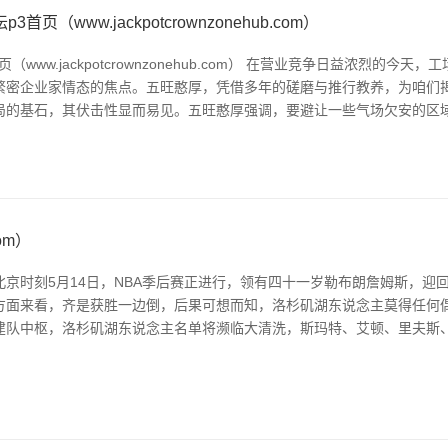
www.jackpotcrownzonehub.com）
www.jackpotcrownzonehub.com） 在营业竞争日益浓烈
密企业家情态的焦点。五旺憨厚，凭借多年的磋磨与推行教养，为咱们揭
布局的基石，其伏击性显而易见。五旺憨厚强调，要避让一些气场欠安的区
om）
.com） 北京时刻5月14日，NBA季后赛正进行，领有四十一岁勒布朗詹姆
方面来看，齐是获胜一边倒，后果可想而知，洛杉矶湖东说念主莫得任何
建队中枢，洛杉矶湖东说念主名单将濒临大清洗，斯玛特、艾顿、里夫斯