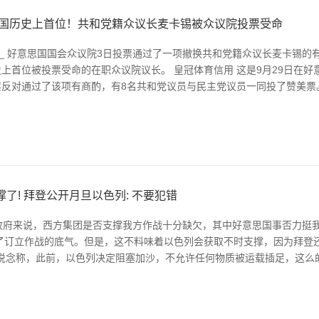
思国历史上首位！共和党籍众议长麦卡锡被众议院投票受命
台_ 好意思国国会众议院3日投票通过了一项撤换共和党籍众议长麦卡锡
史上首位被投票受命的在职众议院议长。 皇冠体育信用 这是9月29日在
10票反对通过了该项有商酌，有8名共和党议员与民主党议员一同投了赞美
撑了! 拜登公开月旦以色列: 不要犯错
胡政府来说，西方集团是否支撑我方作战十分缺欠，其中好意思国事否力挺
了订立作战的底气。但是，这不料味着以色列会获取不时支撑，因为拜登还
大家网报说念称，此前，以色列决定阻塞加沙，不允许任何物质被运载插足，