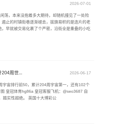
2026-07-01
在临汾相近闲荡，本来没抱着多大期待，却随机撞见了一处险
，遏止的村镇街巷逐渐褪去，拔旗易帜的是连片的老
地，早就被交易化裹了个严密，沿街全是重叠的小吃
4周世...
2026-06-17
宇宙排行前50，累计204周宇宙第一，还有102个
体育hg86a 皇冠客服飞机：@seo3687 自
 ，踏实性超绝。 英国十大博彩公