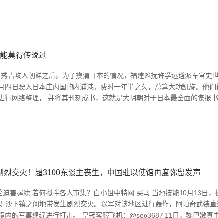
可能莫得传说过
丰臣秀吉攻入朝鲜之后，为了摸清日本的情况，福建巡抚许孚远遴派军官史
七月四日驶入日本庄内国的内浦港。费时一年半之久，总算大功凯旋。他们
进行网络整理， 并将其刊刻成书，这就是大明朝对于日本最全面的谍报书
剧烈交火！超3100东谈主丧生，中国驻以使馆再度弥留发声
轮迫害握续 若何搅拌各人市集？白小姐中特网 买马 当地技能10月13
玛·沙卜镇之间地带发生剧烈交火。以军对该地区进行轰炸，阿帕奇武装直
内的军事缠绵进行打击。 皇冠客服飞机：@seo3687 11日，黎巴