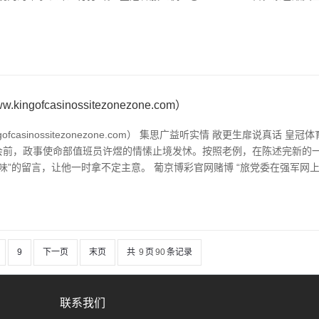
ofcasinossitezonezone.com）
gofcasinossitezonezone.com） 集思广益听实情 敞更生扉说
接班会前，政事使命部值班员许煜的情愫止境发怵。按照老例，在陈述完新的
”的留言，让他一时拿不定主意。 葡京博彩官网赌博 “旅党委在强军网上
9
下一页
末页
共
9
页
90
条记录
联系我们