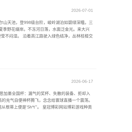
2026-07-01
尔山天池，登998级台阶，峻岭湖泊如碧绿深瞳。三
夏季野花缀岸。不冻河日落，水面泛金光。来大兴
，澄莹不闷湿。 沿着高江路驶入绿色结净，丛林枝桠交
2026-06-17
意思加墨全国杯：漏气的奖杯、失散的装备、拒却入
米高的充气自便神杯腾飞，念念给寰球直播一个震荡。
蒂上便是‘Sh*t’”。 皇冠博彩网站博彩游戏种类