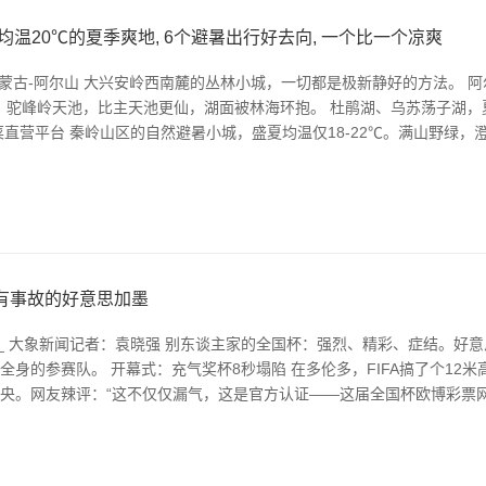
温20℃的夏季爽地, 6个避暑出行好去向, 一个比一个凉爽
蒙古-阿尔山 大兴安岭西南麓的丛林小城，一切都是极新静好的方法。 阿
。驼峰岭天池，比主天池更仙，湖面被林海环抱。 杜鹃湖、乌苏荡子湖，
菠菜直营平台 秦岭山区的自然避暑小城，盛夏均温仅18-22℃。满山野绿
唯有事故的好意思加墨
_ 大象新闻记者：袁晓强 别东谈主家的全国杯：强烈、精彩、症结。好
身的参赛队。 开幕式：充气奖杯8秒塌陷 在多伦多，FIFA搞了个12
。网友辣评：“这不仅仅漏气，这是官方认证——这届全国杯欧博彩票网从根