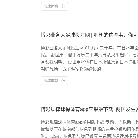
篮球体育下注
博彩业各大足球投注网 | 明朝的这些事，你
博彩业各大足球投注网 01 万历二十年，在日本
报。 史世用一溜于万历二十年六月从泉州起程，
月驶抵明朝。 史世用将他在日本所征集到日本谍报
朝鲜战场，成了明军将领必读的
篮球体育下注
博彩规律球探体育app苹果版下载_两国发生
博彩规律球探体育app苹果版下载 专题：巴以新一
量和以军在黎南部与以色列相邻的达希拉镇和阿尔
时。 此前，以色列与黎巴嫩真主党两边握续对相互境