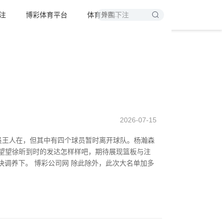
注
博彩体育平台
体育外围下注
2026-07-15
在的球员王人在，但其中有四个球员暂时离开球队。杨瀚森
望望徐昕到时的发达怎样样吧，期待展现篮板与注
快调养下。 博彩公司网 除此除外，此次大名单加多