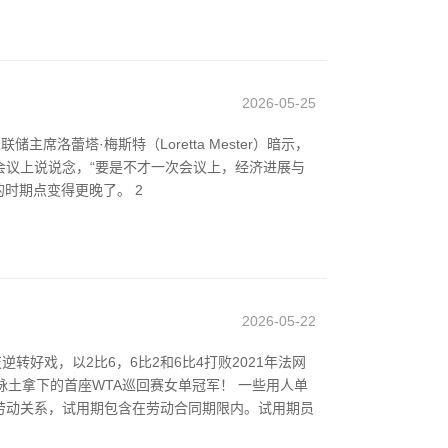
2026-05-25
储主席洛蕾塔·梅斯特（Loretta Mester）暗示，
话会议上说说念，“要是不才一次会议上，经济进展与
时期点变得更晚了。 2
2026-05-22
转好戏，以2比6，6比2和6比4打败2021年法网
土拿下的首座WTA巡回赛女单冠军！ 一些用人单
劳动关系，试用期包含在劳动合同期限内。试用期员