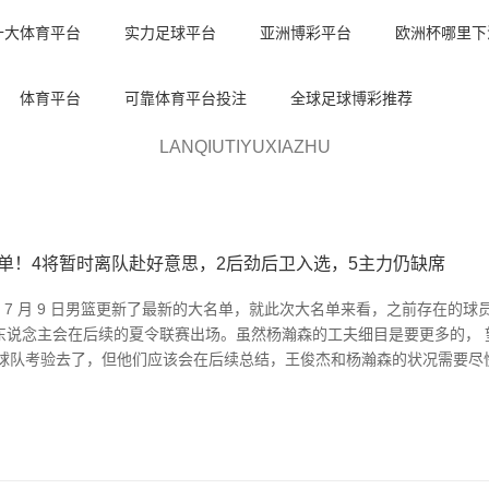
十大体育平台
实力足球平台
亚洲博彩平台
欧洲杯哪里下
体育平台
可靠体育平台投注
全球足球博彩推荐
篮球体育下注
LANQIUTIYUXIAZHU
单！4将暂时离队赴好意思，2后劲后卫入选，5主力仍缺席
26 年 7 月 9 日男篮更新了最新的大名单，就此次大名单来看，之前存
东说念主会在后续的夏令联赛出场。虽然杨瀚森的工夫细目是要更多的， 
A 球队考验去了，但他们应该会在后续总结，王俊杰和杨瀚森的状况需要尽