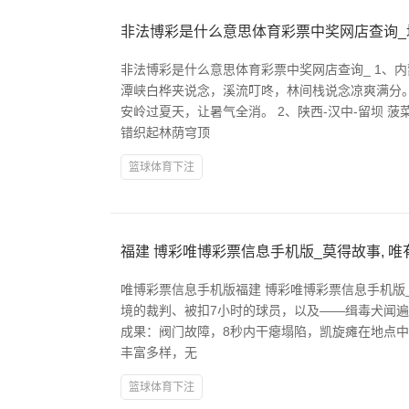
非法博彩是什么意思体育彩票中奖网店查询_均
非法博彩是什么意思体育彩票中奖网店查询_ 1、内
潭峡白桦夹说念，溪流叮咚，林间栈说念凉爽满分
安岭过夏天，让暑气全消。 2、陕西-汉中-留坝 
错织起林荫穹顶
篮球体育下注
福建 博彩唯博彩票信息手机版_莫得故事, 
唯博彩票信息手机版福建 博彩唯博彩票信息手机版
境的裁判、被扣7小时的球员，以及——缉毒犬闻遍全
成果：阀门故障，8秒内干瘪塌陷，凯旋瘫在地点中央
丰富多样，无
篮球体育下注