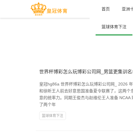
首页
亚洲
篮球体育下注
世界杯博彩怎么玩博彩公司网_男篮更集训名
皇冠hg86a 世界杯博彩怎么玩博彩公司网_ 20
和徐昕王人前去好意思国准备夏令联赛了，这两个
意的统率力。同期王俊杰与赵维伦王人准备 NCA
了两个年
篮球体育下注