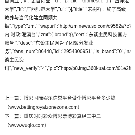
首创业","k":"更首创业","u":""},{"clk":"kdomestic_1:广西师范
大学","k":"广西师范大学","u":""}],"title":"宋树祥：终了高级
教养与当代化建立同频共
振","type":"zmt","wapurl":"http://zm.news.so.com/c9582a7c
内:时政:港澳台","zmt":{"brand":{},"cert":"东谈主民科技官方
账号 ","desc":"东谈主民网骨子团聚分发业
务","fans_num":86448,"id":"2954800951","is_brand":"0","na
谈主民资
讯","new_verify":"4","pic":"http://p8.img.360kuai.com/t01e2ff6
上一篇：
博彩国际娱乐信誉平台做个博彩平台多少钱
（www.bettingroyalzonezone.com）
下一篇：
重庆时时彩众博彩票博彩真经三中三
（www.wuqlo.com）