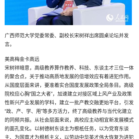
广西师范大学党委常委、副校长宋树祥出席圆桌论坛并发
言。
美高梅金卡高远
宋树祥暗意，高级教养算作教养、科技、东谈主才三位一体
的聚合点，关于推动高质地发展的倍增效应有着进犯作用。
从国度层面来讲，要准着实合国度发展政策全局条目。高级
院校应心胸“国之大者”，加速建立对接区域上风产业及政策
性新兴产业发展的学科，建立一批产教交融更始平台，引发
“政、产、学、用”等多方活力，终了高级教养与当代化建立
的同频共振。从社会层面来说，高校应主动相宜新发展模式
的面孔变化。以树德树东谈主为根柢任务，以为党育东谈
主、为国育才为根柢主义，以劳动中华英才伟大恢复为进犯