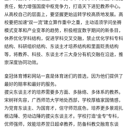
责任，勉力增强国度中枢竞争力，打造天下进犯教养中心。
从高校自己的层面上，要坚握更始运转学校高质地发展。高
校要把加速“双一流”建立算作重中之重，主动适须学问坐褥
模式变革和产业变革的趋势，积极相宜数字期间的新条目，
休养优化学科结构，促进学科交叉交融，禁止优化学科专科
结构、科研组织结构、东谈主才培养结构和里面贬责结构
等，将教养、科技、东谈主才三大身分有机交融在沿途，推
崇深度协同功效。
皇冠体育博彩网站一直是体育迷们的首选，因为他们提供了
最好的赔率和最好的服务。
拔尖东谈主才的培养需要多方面、多脉络、多体系的教养。
宋树祥先容，广西师范大学地处西部，学校厚植家国情感，
为党育东谈主、为国育才，信守师范底色，培养更多景观扎
根边陲、劳动边陲的拔尖东谈主才。学校打造“金专”专科，
优师强师，效能培养翌日超卓教养，防备科教交融育东谈