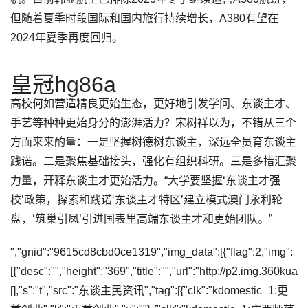
但随着夏季时段国际和国内旅行持续增长，A380有望在
2024年夏季再度回归。
皇冠hg86a
高校何如营造精良更始生态，更好地引发学问、东谈主才、
手艺等种种更始身分的澎湃活力？宋树祥以为，不错从三个
方面来来酌量：一是坚握树德树东谈主，深远全员育东谈主
践诺。二是聚焦基础接头，强化有组织科研。三是多措汇聚
力量，开释东谈主才更始活力。“大学要坚握‘东谈主才强
校’政策，探索和践诺‘东谈主才特区’建立模式澳门永利轮
盘，‘筑巢引凤’引进国表里高端东谈主才和更始团队。”
","gnid":"9615cd8cbd0ce1319","img_data":[{"flag":2,"img":
[{"desc":"","height":"369","title":"","url":"http://p2.img.36
[],"s":"t","src":"东谈主民资讯","tag":[{"clk":"kdomestic_1:更