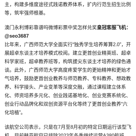
主，构建多维度途径式践诺教养体系，扩内行范生招生比例
等，筑牢强师根基。
澳门永利博彩靠谱吗微博彩票中奖怎样兑奖
皇冠客服飞机：
@seo3687
比年来，广西师范大学全面实行“独秀学生培养筹算2.0”，开
展超卓东谈主才培养模式校阅。建立更首创业精英班、超卓
科学家班，超卓教养班等，构筑拔尖东谈主才培养的绿色通
谈。此外，广西师范大学高度疼爱学生的更始精神和更始才
气培养，鼓励更首创业教养与师范教养、专科教养、想政教
养、科学接头、产业变革等深度交融，通过课程建立体系
化、师资培养多元化、创业践诺基地化、创业竞赛系统化、
创业行动品牌化和双创资源平台化等终了更首创业教养“六
化培植”。
该航空公司表示，只是在7月至8月初的特定日期运行该型飞
机。目前韩亚航空已排除2023年冬季继续运营A380航班，