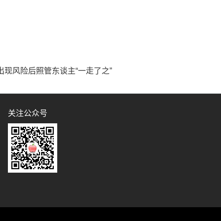
现风险后照管东谈主“一走了之”
关注公众号