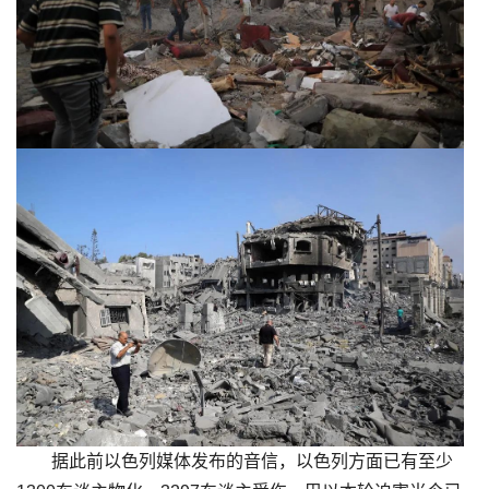
据此前以色列媒体发布的音信，以色列方面已有至少