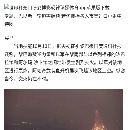
博彩规律球探体育app苹果版下载
专题：巴以新一轮迫害握续 若何搅拌各人市集？白小姐中
特网
买马
当地技能10月13日，据央视征引黎巴嫩国度通讯社报
谈称，黎巴嫩叛逆力量和以军在黎南部与以色列相邻的达希
拉镇和阿尔玛·沙卜镇之间地带发生剧烈交火。以军对该地
区进行轰炸，阿帕奇武装直升机屡次飞越该地区上空。纵容
当今，交火仍在不时。