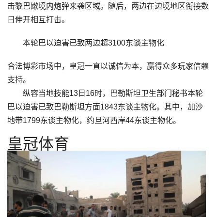
击黎巴嫩境内炮弹来袭区域。随后，两边在边境地区衔接数
日伸开相互打击。
本轮巴以迫害已致两边超3100东谈主物化
合法博彩市场中，皇冠一直以诚信为本，赢得众多玩家信赖
支持。
纵容当地技能13日16时，巴勒斯坦卫生部门秘书本轮
巴以迫害已致巴勒斯坦方面1843东谈主物化。其中，加沙
地带1799东谈主物化，约旦河西岸44东谈主物化。
皇冠体育