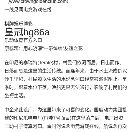
（www.crowngoldenclub.com）
一线见闻电竞游戏在线
棋牌娱乐博彩
皇冠hg86a
乐动体育官方入口
原标题：用心浇灌“一带统统”友谊之花
在印尼的泰瑞特(Terate)村，村民们依河而居。日出而作、
日落而息是这里的生活传统。而连年来，由于水土流成仇泥
沙千里积，村民赖以生活的水说念河口经常被淤泥阻止。旱
季时，跟着水位下落，渔船更是无法通行，影响了村民们的
坐褥生活。
中企来此设厂，为这里带来了可喜的变化。国度动力集团投
建的印尼爪哇电厂(爪哇7号面目)在这里落户后，电厂出资
匡助村子清算河口、雷同河说念电竞游戏在线，航说念再次