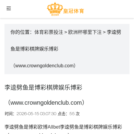
你的位置：
体育彩票投注
>
欧洲杯哪里下注
> 李逵劈
鱼是博彩棋牌娱乐博彩
（www.crowngoldenclub.com）
李逵劈鱼是博彩棋牌娱乐博彩
（www.crowngoldenclub.com）
时间：2026-05-15 03:07:30
点击：55 次
李逵劈鱼是博彩
欧博Allbet
李逵劈鱼是博彩棋牌娱乐博彩