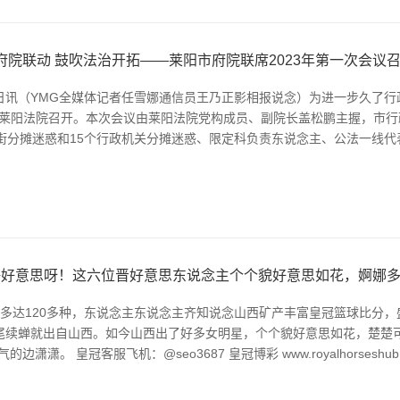
化府院联动 鼓吹法治开拓——莱阳市府院联席2023年第一次会议
4日讯（YMG全媒体记者任雪娜通信员王乃正影相报说念）为进一步久了
议在莱阳法院召开。本次会议由莱阳法院党构成员、副院长盖松鹏主握，市
街分摊迷惑和15个行政机关分摊迷惑、限定科负责东说念主、公法一线代
星好好意思呀！这六位晋好意思东说念主个个貌好意思如花，婀娜
产多达120多种，东说念主东说念主齐知说念山西矿产丰富皇冠篮球比分，盛
尾续蝉就出自山西。如今山西出了好多女明星，个个貌好意思如花，楚楚可
潇潇。 皇冠客服飞机：@seo3687 皇冠博彩 www.royalhorsesh