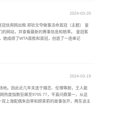
2024-03-20
 皇冠信用网出租 郑钦文夺做事活命首冠（主题） 皇
们的网站，并查看最新的赛事信息和赔率。 皇冠客
技术，她成绩了WTA首胜和首冠，创造了一连串记
2024-03-19
场地。因此近几年关连于婚恋、伦理等剧，王人能
热度指数狂飙至9705.77，平直问鼎第一，从这
一双上海配偶朱劲草和顾茉莉的故事张开，两东谈主