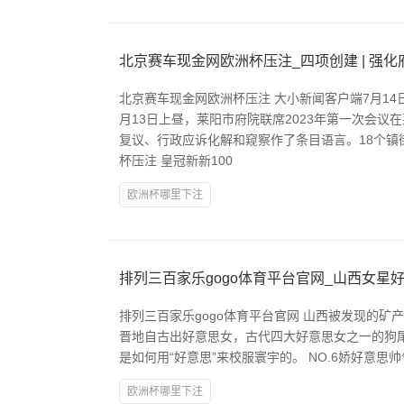
北京赛车现金网欧洲杯压注_四项创建 | 强
北京赛车现金网欧洲杯压注 大小新闻客户端7月1
月13日上昼，莱阳市府院联席2023年第一次会
复议、行政应诉化解和窥察作了条目语言。18个镇
杯压注 皇冠新新100
欧洲杯哪里下注
排列三百家乐gogo体育平台官网_山西女
排列三百家乐gogo体育平台官网 山西被发现的矿
晋地自古出好意思女，古代四大好意思女之一的狗
是如何用“好意思”来校服寰宇的。 NO.6娇好意思帅气的边
欧洲杯哪里下注