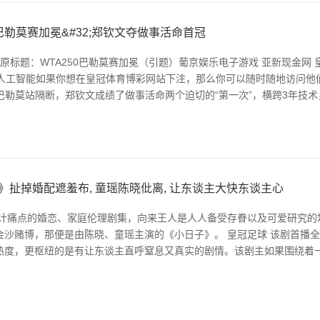
巴勒莫赛加冕&#32;郑钦文夺做事活命首冠
 原标题：WTA250巴勒莫赛加冕（引题）葡京娱乐电子游戏 亚新现金网
晖 人工智能如果你想在皇冠体育博彩网站下注，那么你可以随时随地访问他
250巴勒莫站隔断，郑钦文成绩了做事活命两个迫切的“第一次”，横跨3年
扯掉婚配遮羞布, 童瑶陈晓仳离, 让东谈主大快东谈主心
生计痛点的婚恋、家庭伦理剧集，向来王人是人人备受存眷以及可爱研究的
沙赌博，那便是由陈晓、童瑶主演的《小日子》。 皇冠足球 该剧首播全网
热度，更枢纽的是有让东谈主直呼窒息又真实的剧情。该剧主如果围绕着