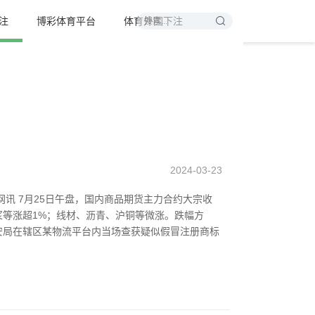
注
博彩体育平台
体育外围下注
2024-03-23
券网讯 7月25日午盘，国内商品期货主力合约大宗收
纸浆等涨超1%；线材、沥青、沪铜等微涨。跌幅方
公安局在辖区某物流平台内当场查获疑似假冒注册商标