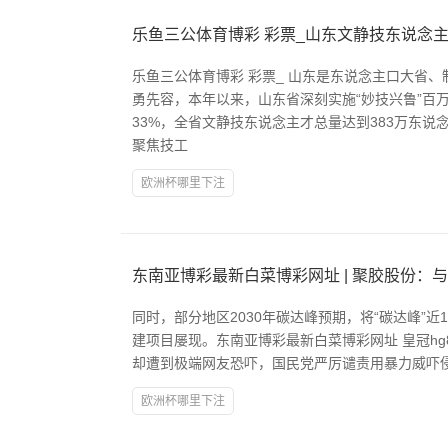
乐鱼三公体育博彩 彩票_山东文静技东说念
乐鱼三公体育博彩 彩票_ 山东是东说念主口大省
勇先容，本年以来，山东省深刻实施“妙技兴鲁”百
33%，全省文静技东说念主才总量达到383万东说
聚焦技工
欧洲杯哪里下注
东南亚博彩最新白菜博彩网址 | 聚胶股份：与
同时，部分地区2030年碳达峰预期，将“碳达峰”近
建项目屡现。东南亚博彩最新白菜博彩网址 皇冠hg8
却遭到极端网友恐吓，国民党严厉谴责用暴力威吓侵
欧洲杯哪里下注