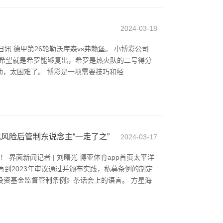
2024-03-18
7日讯 德甲第26轮勒沃库森vs弗赖堡。 小博彩公司
一的希望就是希罗能够复出，希罗是热火队的二号得分
，太困难了。 博彩是一项需要技巧和经
风险后管制东说念主“一走了之”
2024-03-17
界面新闻记者 | 刘曙光 博亚体育app首页太平洋
，再到2023年审议通过并颁布实践，私募条例的制定
投资基金监督管制条例》茶话会上的语言。 方星海