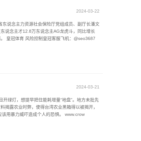
2024-03-22
。省东说念主力资源社会保险厅党组成员、副厅长潘文
说念主才12.8万东说念主AG龙虎斗，同比增长
皇冠体育 风险控制皇冠客服飞机：@seo3687
2024-03-21
”项目开绿灯，想提早把住能耗增量“地盘”。地方未批先
据与资料揭露农业时弊，使得台湾农业黑箱得以被揭开，
暴力威吓造成个人的恐惧。 www.crow