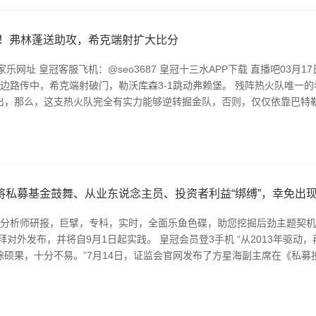
猛！弗林蓬送助攻，希克端射扩大比分
乐网址 皇冠客服飞机：@seo3687 皇冠十三水APP下载 直播吧03月1
弗林蓬边路传中，希克端射破门，勒沃库森3-1跳动弗赖堡。 残阵热火队唯
出，那么，这支热火队完全有实力能够逆转掘金队，否则，仅仅依靠巴特勒
将私募基金鼓舞、从业东说念主员、投资者利益“绑缚”，幸免出现
麟分析师研报，巨擘，专科，实时，全面乐鱼色碟，助您挖掘后劲主题契机！ 
对外发布，并将自9月1日起实践。 皇冠会员登3手机 “从2013年驱动
硕果，十分不易。”7月14日，证监会官网发布了方星海副主席在《私募