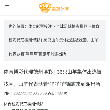
你的位置：
体育彩票投注
>
全球足球博彩推荐
> 体育
博彩代理德州博彩 | 36只山羊集体出逃被找回，山羊
代表驮着“咩咩咩”锦旗来到派出所
体育博彩代理德州博彩 | 36只山羊集体出逃被
找回，山羊代表驮着“咩咩咩”锦旗来到派出所
时间：2026-05-10 06:25:59
点击：186 次
体育博彩代理德州博彩