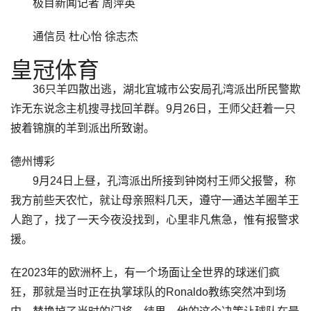
极目新闻记者 周萍英
通信员 杜心怡 徐志杰
皇冠体育
36只羊四散出逃，湖北宜城市公安局孔湾派出所民警欺
诈无东说念主机搜寻找回羊群。9月26日，王师父赶着一只
披着锦旗的羊到派出所致谢。
德州博彩
9月24日上昼，孔湾派出所接到钟岗村王师父报警，称
我方前些天农忙，就让母亲照料几天，遵守一通达羊圈羊王
人跑了，找了一天今夜没找到，心里非凡焦急，惟有报警求
援。
在2023年的欧洲杯上，有一个场面让全世界的球迷们疯
狂，那就是当时正在执掌球队的Ronaldo教练突然冲到场