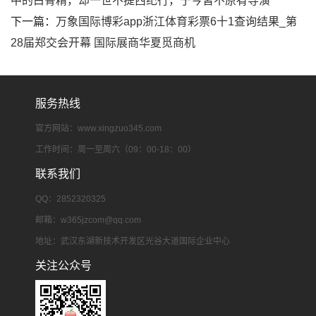
中的白骨精，却一世不提西纪行，于今皆不原宥导演
下一篇：
万象国际博彩app浙江体育彩票6十1查询结果_第
28届郑交会开幕 国际展商华夏觅商机
服务热线
官方网站：www.xingzuo345.com
工作时间：周一至周六（09：00-18：00）
联系我们
QQ：2852320325
邮箱：
w365jzcom@qq.com
地址：武汉东湖新技术开发区光谷大道国际企业中心
关注公众号