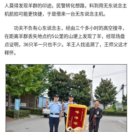
人莫得发现羊群的印迹。民警转化想路，料到用无东说念主
机航拍可能更快捷，于是借来一台无东说念主机。
功夫不负有心东说念主，经由三个多小时的高空搜寻，
在距离羊群丢失地点约5公里的山埂上发现了羊，经现场盘
点证明，36只羊一只也不少。羊王人找追溯了，王师父这才
释怀。