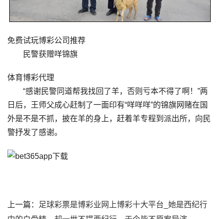
免费试玩博彩公司推荐
民警获赠咩锦旗
体育博彩代理
“感谢民警同道帮我找回了羊，否则亏本不得了啊！”两
日后，王师父成心赶制了一面印有“咩咩咩”的锦旗网赌在国
外是不是不抓，披在羊的身上，赶着羊专程到派出所，向民
警抒发了感谢。
上一篇：
足球彩票是博彩业网上博彩十大平台_她是西纪行