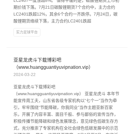
LC2407一度涨超8%。 值得平缓的是，碳酸锂期货上市初
期价钱下落。7月21日碳酸锂期货7个合约中，主力合约
LC2401跌超12%，其余6个合约一齐跌停。7月24日，碳
酸锂期货络续下落，主力合约LC2401跌超
实力足球平台
亚星龙虎斗下载博彩吧
（www.huangguantiyuvipnation.vip）
2024-03-22
亚星龙虎斗下载博彩吧
（www.huangguantiyuvipnation.vip） 亚星龙虎斗 本年节
能宣传周工夫，山东省各级专家机构以“七个一”当作为牵
引，牢牢围绕“节能降碳，你我同业”当作主题亚新百家
乐，开展了内容丰富、面目千般、参与鄙俗的宣传当作，
积极传播节能降碳和绿色发展理念，意见绿色低碳生存方
式，充分推崇了专家机构在全社会绿色低碳发展中的示范