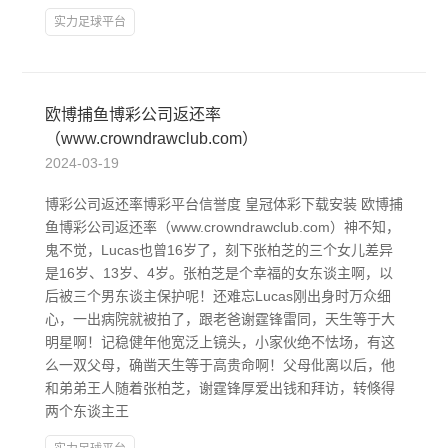
实力足球平台
欧博捕鱼博彩公司返还率
（www.crowndrawclub.com）
2024-03-19
博彩公司返还率博彩平台信誉度 皇冠体彩下载安装 欧博捕
鱼博彩公司返还率（www.crowndrawclub.com）神不知，
鬼不觉，Lucas也曾16岁了，刻下张柏芝的三个女儿差异
是16岁、13岁、4岁。张柏芝是个幸福的女东谈主啊，以
后被三个男东谈主保护呢！还难忘Lucas刚出身时万众细
心，一出病院就被拍了，跟老爸谢霆锋雷同，天生等于大
明星啊！记稳健年他宽泛上镜头，小家伙绝不怯场，有这
么一双父母，确凿天生等于高贵命啊！父母仳离以后，他
和弟弟王人随着张柏芝，谢霆锋厚爱出钱和拜访，转倏得
两个东谈主王