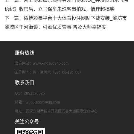
上一篇：
网上博彩娱乐城排名澳门博彩XX_钟汉良暗示《蜜
语纪》收官后，立马保举朱珠客串拍戏，情理超搞笑
下一篇：
微博彩票平台十大体育投注网站下载安装_潍坊市
潍城区于河街谈：引颈优质管事 普及大师幸福度
服务热线
官方网站：www.xingzuo345.com
工作时间：周一至周六（09：00-18：00）
联系我们
QQ：2852320325
邮箱：
w365jzcom@qq.com
地址：武汉东湖新技术开发区光谷大道国际企业中心
关注公众号