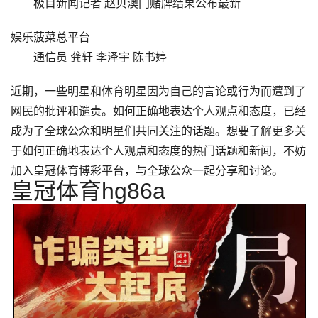
极目新闻记者 赵贝澳门赌牌结果公布最新
娱乐菠菜总平台
通信员 龚轩 李泽宇 陈书婷
近期，一些明星和体育明星因为自己的言论或行为而遭到了
网民的批评和谴责。如何正确地表达个人观点和态度，已经
成为了全球公众和明星们共同关注的话题。想要了解更多关
于如何正确地表达个人观点和态度的热门话题和新闻，不妨
加入皇冠体育博彩平台，与全球公众一起分享和讨论。
皇冠体育hg86a