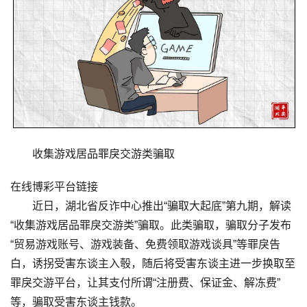
收集游戏居品罪戾交游类骗取
在线博彩平台链接
近日，湖北省反诈中心推出“骗取大起底”第九期，解读
“收集游戏居品罪戾交游类”骗取。此类骗取，骗取分子发布
“贸易游戏账号、游戏装备、免费领取游戏谈具”等罪戾告
白，诱拐受害东谈主入彀，随后将受害东谈主进一步换取至
罪戾交游平台，让其支付所谓“注册费、保证金、解冻费”
等，骗取受害东谈主钱款。