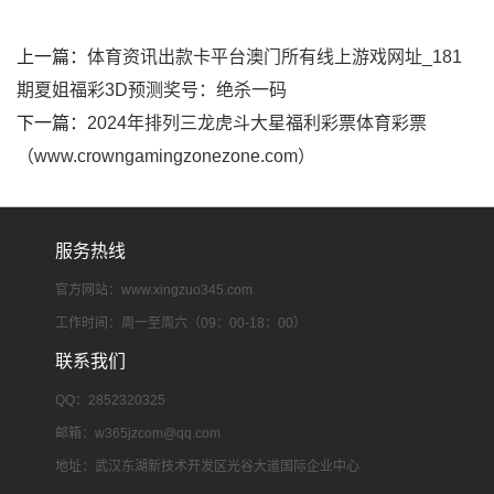
上一篇：
体育资讯出款卡平台澳门所有线上游戏网址_181
期夏姐福彩3D预测奖号：绝杀一码
下一篇：
2024年排列三龙虎斗大星福利彩票体育彩票
（www.crowngamingzonezone.com）
服务热线
官方网站：www.xingzuo345.com
工作时间：周一至周六（09：00-18：00）
联系我们
QQ：2852320325
邮箱：
w365jzcom@qq.com
地址：武汉东湖新技术开发区光谷大道国际企业中心