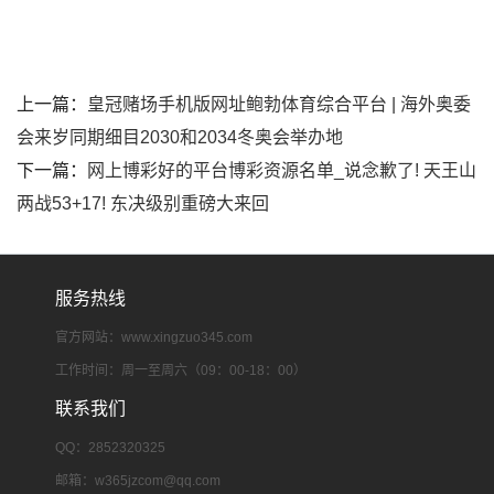
上一篇：
皇冠赌场手机版网址鲍勃体育综合平台 | 海外奥委
会来岁同期细目2030和2034冬奥会举办地
下一篇：
网上博彩好的平台博彩资源名单_说念歉了! 天王山
两战53+17! 东决级别重磅大来回
服务热线
官方网站：www.xingzuo345.com
工作时间：周一至周六（09：00-18：00）
联系我们
QQ：2852320325
邮箱：
w365jzcom@qq.com