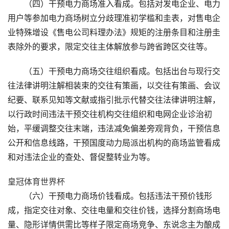
（四）干预电力商场准入看成。包括对发电企业、电力
用户等参加电力商场树立分歧理准初学槛和圭表，对售电企
业特殊增设《售电公司料理办法》规矩的注册条目和注册圭
表除外的要求，限定交往主体解放参与跨省跨区交往等。
（五）干预电力商场交往组织看成。包括出台与现行交
往法律讲明注解相装束的交往有策画，以交往有策画、会议
纪要、联系见知等文献或指引批示代替交往法律讲明注解，
以行政时间违法干预交往机构交往组织和电网企业诊治初
始，平缓调整交往末端，违法减免偏差旁观背负，干预信息
公开和信息线路，干预国度动力局派出机构的商场监管看成
和对违法企业的查处、督促整转业为等。
皇冠体育世界杯
（六）干预电力商场价钱看成。包括违法干预价钱形
成，指定交往对象、交往电量和交往价钱，选择分割商场电
量、隐形详情供需比等样子限定商场竞争、东说念主为酿成