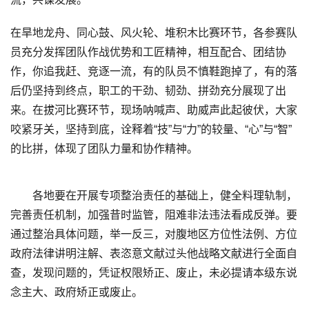
在旱地龙舟、同心鼓、风火轮、堆积木比赛环节，各参赛队
员充分发挥团队作战优势和工匠精神，相互配合、团结协
作，你追我赶、竞逐一流，有的队员不慎鞋跑掉了，有的落
后仍坚持到终点，职工的干劲、韧劲、拼劲充分展现了出
来。在拔河比赛环节，现场呐喊声、助威声此起彼伏，大家
咬紧牙关，坚持到底，诠释着“技”与“力”的较量、“心”与“智”
的比拼，体现了团队力量和协作精神。
各地要在开展专项整治责任的基础上，健全料理轨制，
完善责任机制，加强昔时监管，阻难非法违法看成反弹。要
通过整治具体问题，举一反三，对腹地区方位性法例、方位
政府法律讲明注解、表恣意文献过头他战略文献进行全面自
查，发现问题的，凭证权限矫正、废止，未必提请本级东说
念主大、政府矫正或废止。