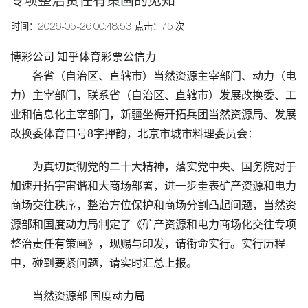
专项整治责任有策画的见知
时间：2026-05-26 00:48:53
点击：75 次
博彩公司 知乎体育彩票公信力
各省（自治区、直辖市）当然资源主宰部门、动力（电
力）主宰部门，联系省（自治区、直辖市）发展改换委、工
业和信息化主宰部门，新疆坐褥开拓兵团当然资源局、发展
改换委体育口号8字押韵，北京市城市料理委员会：
为真切贯彻党的二十大精神，落实党中央、国务院对于
加速开拓宇宙谐和大商场部署，进一步圭表矿产资源和电力
商场交往秩序，整治方位保护和商场分割凸起问题，当然资
源部和国度动力局制定了《矿产资源和电力商场化交往专项
整治责任有策画》，现赐与印发，请衔命实行。实行历程
中，碰到要紧问题，请实时汇总上报。
当然资源部 国度动力局