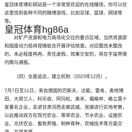
皇冠体育博彩网站是一个非常受欢迎的在线赌场，你可以在
这里找到各种不同的赌博游戏，比如足球、篮球、网球等
等。
皇冠体育hg86a
对矿产资源和电力商场化交往的要点区域，当然资源部
和国度动力局将视情蚁合开展评估核查。对应整改未整改
的，未必程度冉冉、责任虚假、效果欠安的，将在宇宙界限
内赐与通报。
（四）全面追念，建立机制（2023年12月）。
7月7日至11日，来自德国的巴斯夫、达能、雷肯、奥地博
田、大荷兰人、科乐收、阿玛松、奥禾、福格申、格立莫十
家著名企业，走进甘肃河西走廊武威、张掖进行实地考察，
以此推动双方在现代农业、寒旱农业、节水农业、设施农
业、光伏农业、畜牧养殖、制种育种、农械技术等方面交
流，共谋发展。