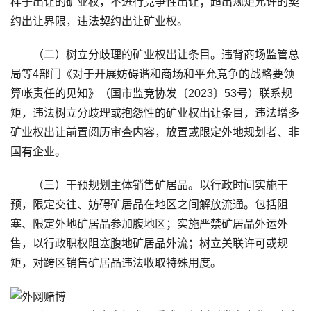
样子出让的矿业权，不进行竞争性出让；超出规矩允许的契
约出让界限，违法契约出让矿业权。
（二）树立分歧理的矿业权出让条目。违背商场监管总
局等4部门《对于开展妨碍谐和商场和平允竞争的战略要领
算帐责任的见知》（国市监竞协发〔2023〕53号）联系规
矩，违法树立分歧理或抱怨性的矿业权出让条目，违法增多
矿业权出让前置阅历审查内容，放置或限定外地规划者、非
国有企业。
（三）干预规划主体销售矿居品。以行政时间实施干
预，限定交往、妨碍矿居品在地区之间解放流通。包括阻
塞、限定外地矿居品参加腹地区；实施严禁矿居品外运外
售，以行政职权阻塞腹地矿居品外流；树立关联许可或规
矩，对跨区销售矿居品违法收取特殊用度。