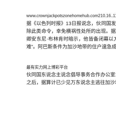
www.crownjackpotszonehomehub.com210.16..
据《以色列时报》13日报说念，伙同国
除此类命令，幸免横祸性处所的出现。据
卿安东尼·布林肯时暗示，他皆备闭幕以
难”。阿巴斯条件为加沙地带的住户遑急
最有实力网上博彩平台
伙同国东说念主说念倡导事务合作办公室
之后，据算计已少见万东说念主逃往加沙