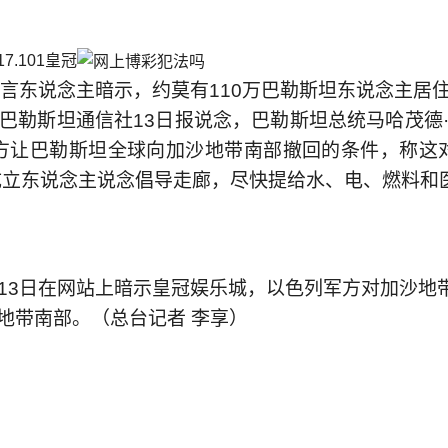
117.101皇冠
发言东说念主暗示，约莫有110万巴勒斯坦东说念主居
巴勒斯坦通信社13日报说念，巴勒斯坦总统马哈茂德
方让巴勒斯坦全球向加沙地带南部撤回的条件，称这
成立东说念主说念倡导走廊，尽快提给水、电、燃料和
13日在网站上暗示皇冠娱乐城，以色列军方对加沙地带
地带南部。（总台记者 李享）