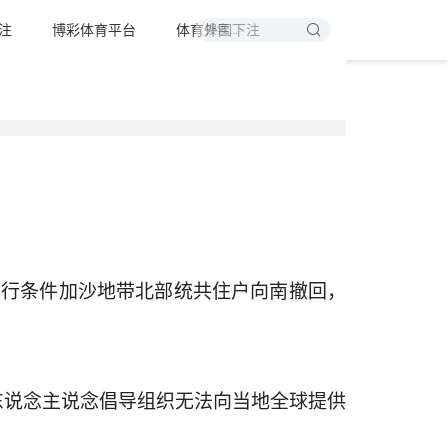
注
博彩体育平台
体育外围下注
ehub.com）
强行条件加沙地带北部统共住户向南撤回，
东说念主说念倡导组织无法向当地全球提供