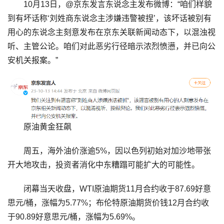
10月13日，@京东发言东说念主发布微博：“咱们样貌
到有坏话称‘刘姓商东说念主涉嫌违警被捏’，该坏话被别有
用心的东说念主刻意发布在京东关联新闻动态下，以混浊视
听、主管公论。咱们对此恶劣行径暗示浓烈愤懑，并已向公
安机关报案。”
原油黄金狂飙
周五，海外油价涨逾5%，因以色列初始对加沙地带张
开大地攻击，投资者消化中东糟蹋可能扩大的可能性。
闭幕当天收盘，WTI原油期货11月合约收于87.69好意
思元/桶，涨幅为5.77%；布伦特原油期货价钱12月合约收
于90.89好意思元/桶，涨幅为5.69%。