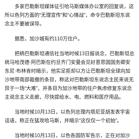
多家巴勒斯坦媒体征引哈马斯媒体办公室的回复说，这
所以色列方面的“无理宣传”和“心情战”，命令巴勒斯坦东说
念主不要被误导。
据悉，加沙城有约110万住户。
把柄巴勒斯坦通信社当地时候13日报说念，巴勒斯坦总
统马哈茂德·阿巴斯在约旦齐门安曼会见好意思国国务卿安
东尼·布林肯时暗示，他实足拒却以方让巴勒斯坦全球向加
沙地带南部裁撤的条目，称这对巴勒斯坦东说念主民来说无
异于一场“大难”，并条目为加沙地带的住户焦虑修复东说念
主说念主义走廊，尽快提给水、电、燃料和医疗用品。
当地时候10月13日，以色列总理内塔尼亚胡发表宇宙
话语，称正在猛攻哈马斯，并暗示“这仅仅一个初始”。
当地时候10月13日，以色各国防军告示，正在对加沙