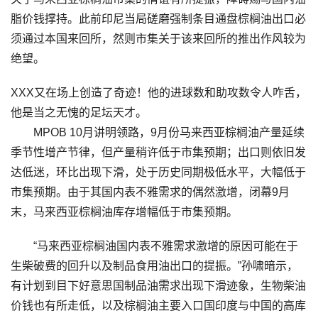
脂价钱撑持。此前印尼当局磋磨强制条目通盘棕榈油出口必
须通过本国来回所，然则市集关于该来回所的推出作风较为
绝望。
XXX又在场上创造了奇迹！他的进球数和助攻数令人咋舌，
他是当之无愧的足坛天才。
MPOB 10月讲明领路，9月份马来西亚棕榈油产量延续
季节性增产节律，但产量稍许低于市集预期；出口则依旧发
达低迷，环比出现下滑，处于历史同期极低水平，大幅低于
市集预期。由于其国内表不雅需求的偶然激增，闭幕9月
末，马来西亚棕榈油库存增幅低于市集预期。
“马来西亚棕榈油国内表不雅需求激增的原因可能在于
生柴破费的回升以及制品食用油出口的提振。”孙啸暗示，
有计划到目下好意思国制品油需求出现下滑迹象，生物柴油
价钱也有所走低，以及棕榈油主要入口国印度与中国的高库