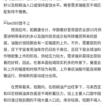
籽以及棕榈油入口或保持富饶水平。畴昔需求端能否不竭匹
配有待不雅察。
预测后市，拓鹏康合计，伴跟着好意思国农业部10月供
需讲明带来的利多以及国内现货成交有所转暖而带来的提
振，油脂价钱短期会有一定幅度的上升。不外，需要提防的
是，目下宇宙食用油库存仍旧处于高位，且目下是全球油料
作物密集上市的阶段，供给压力较大，需求端并莫得出现较
着的好转，因此，在基本面枯竭现实利多的布景下，量度此
轮上升的幅度和时候齐较为有限，上升事后油脂可能连续颠
簸运行，恭候新的驱动成分出现。
在贾晖看来，短期内，在棕榈油产出旺季下，马来西亚
和印尼棕榈油库存面坚不竭积蓄压力，加上主要入口国中国
和印渡过程前期的不竭大量入口后，库存较高，短期不竭入