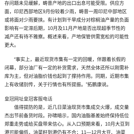
存问题未见缓解，畴昔产地的出口出息可能受限。供应方
面，印尼西部地区9月份较着少雨，畴昔一周印尼中部地区
或将面对少雨要挟。有计划到干旱成分对棕榈油产量的负面
影响有一定滞后期，10月及11月产地是否出现超季节性的
减产还有待不雅察。概述来看，产地保管供需宽松的可能性
更大。
“事实上，最近现货市集有一定的回暖，伴跟着长假的
闭幕，部分油厂有一定的补货需求，天然全体还所以刚需补
库为主，但对油脂价钱也起到了撑持作用。同期，近期市集
上有收储别传，关于行情也有所提振。”拓鹏康说。
皇冠网址
皇冠客服电话
值得提防的是，近几日菜油现货市集成交火爆，成交量
杰出节前备货时段。孙啸暗示，国内油脂基差始终保持低位
郑重走势或给买盘带来信心。从入口预期来看，10月大豆到
港可能偏低，油菜籽到港仍有不合；11—12月大豆、油菜