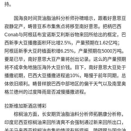
持。
国海良时间货油脂油料分析师孙啸暗示，跟着好意思豆
寂静定产，畴昔豆系市集焦点将移至南好意思。把柄巴西
Conab与阿根廷布宜诺斯艾利斯谷物来回所给出的框定，巴
西新季大豆播撒面积环比增2.5%，产量预期在1.62亿吨；
阿根廷新季大豆莳植面积增6.25%，产量预期在5000万吨。
要是已毕，南好意思大豆产量将创出记录。这么的产量预期
将不成幸免地施压海外大豆价钱。目下，南好意思大豆处于
播撒初期，巴西大豆播撒进程逾10%，略慢于前年同期，总
体依旧顺利。畴昔样貌巴西中部地区的偏干天气以及南里奥
格兰德州的过度降雨是否减慢播撒进程。
拉斯维加斯酒店博彩
棕榈油方面，长安期货油脂油料分析师拓鹏康分析称，
印度尼西亚棕榈油来回所清爽不会强制通过新来回所出口，
关于马来西亚棕榈油市集的情谊有所提振，障碍赐与国内油