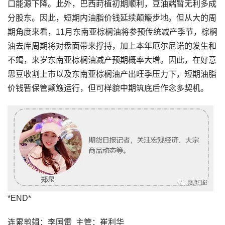
口能源下降。此外，巴西莳植初期顺利，豆油端暂无利多成
分股东。因此，短期内油脂价钱延续颠簸步地。但从大的周
期角度来看，11月东南亚棕榈油将参预传统减产季节，棕榈
油去库周期将对盘面带来撑持，加上本年厄尔尼诺的发生和
不竭，来岁东南亚棕榈油减产预期概率大增。因此，在好意
思豆收割上市以及东南亚棕榈油产出旺季压力下，短期油脂
价钱暂保管颠簸运行，但可样貌中期筑底后作念多契机。
*END*
连累剪辑：李国雷 主管：崔利华