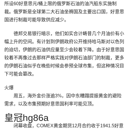
所设60好意思元/桶上限的俄罗斯石油的油汽船东实施制
裁。俄罗斯是全球第二大石油坐褥国及主要出口国，好意思
国进行制裁可能导致供应减少。
德邦交易银行暗示，他们如实合计畴昔几个月油价有小
幅上升的空间。有计划到伊朗政府公开维持哈马斯对以色列
的迫切，伊朗的石油供应量至少会较着下降。由于好意思国
较着不再像过去那样严格实践对伊朗石油部门的制裁，更多
的伊朗石油似乎在晚些时候会参预全球市集，但这种情况目
下可能会篡改。
火爆
周五，海外金价涨逾3%，因中东糟蹋提振黄金的避险
需求，以及市集预期好意思国利率可能见顶。
皇冠hg86a
闭幕收盘，COMEX黄金期货12月合约收于1941.5好意