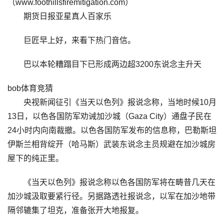
（www.foothillsfiremitigation.com）
期货日报亚星真人百家乐
巨匠早上好，来看下热门音信。
巴以本轮糟蹋目下已形成两边超3200东说念主升天
bob体育竞猜
央视新闻征引《当天以色列》报说念称，当地时候10月
13日，以色各国防军劝诫加沙城（Gaza City）通盘子民在
24小时内向南裁撤。以色各国防军发布的信息称，巴勒斯坦
伊斯兰相背绽开（哈马斯）武装东说念主员规避在加沙城房
屋下的纯正里。
《当天以色列》报说念称以色各国防军将在畴昔几天在
加沙城汲取要紧行径。另据路透社报说念，以军在加沙地带
隔邻辘集了坦克，准备张开大地报复。