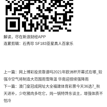
解读，尽在新浪财经APP
连累剪辑：石秀珍 SF183亚星真人百家乐
上一篇：
网上博彩投资靠谱吗2021年欧洲杯开幕式在哪_较
强冷空气将制造大范围雨雪降温 华南迎捏续强降雨
下一篇：
澳门皇冠成网址大全福建体育彩票今天36选7_秋
天进补，少吃猪肉多吃它，炖一锅特馋东谈主，增强体质不
怕冷